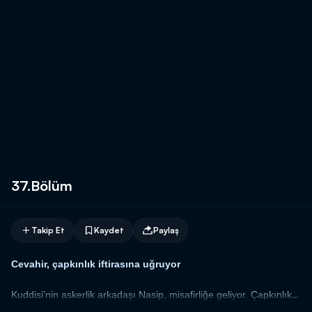
37.Bölüm
Takip Et
Kaydet
Paylaş
Cevahir, çapkınlık iftirasına uğruyor
Kuddisi’nin askerlik arkadaşı Nasip, misafirliğe geliyor. Çapkınlık
yapan ve her yakalandığında kabahati Cevahir’in üzerine atan