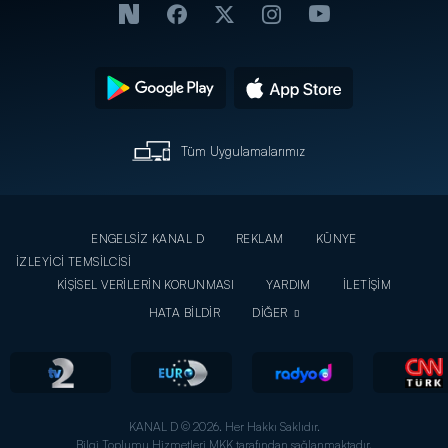
Tüm Uygulamalarımız
ENGELSİZ KANAL D
REKLAM
KÜNYE
İZLEYİCİ TEMSİLCİSİ
KİŞİSEL VERİLERİN KORUNMASI
YARDIM
İLETİŞİM
HATA BİLDİR
DİĞER
KANAL D © 2026. Her Hakkı Saklıdır.
Bilgi Toplumu Hizmetleri MKK tarafından sağlanmaktadır.