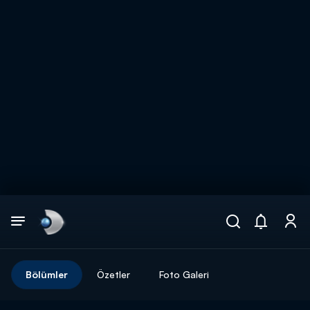
Arama
muhteşem ikili
ARAMA SONUÇLARI
Bölümler
Özetler
Foto Galeri
DİĞER SONUÇLAR