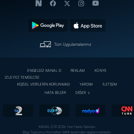
Tüm Uygulamalarımız
ENGELSİZ KANAL D
REKLAM
KÜNYE
İZLEYİCİ TEMSİLCİSİ
KİŞİSEL VERİLERİN KORUNMASI
YARDIM
İLETİŞİM
HATA BİLDİR
DİĞER
KANAL D © 2026. Her Hakkı Saklıdır.
Bilgi Toplumu Hizmetleri MKK tarafından sağlanmaktadır.