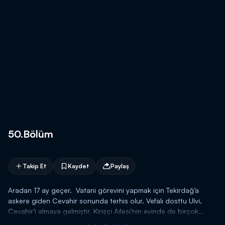
50.Bölüm
Takip Et
Kaydet
Paylaş
Aradan 17 ay geçer. Vatani görevini yapmak için Tekirdağ’a
askere giden Cevahir sonunda terhis olur. Vefalı dosttu Ulvi,
Cevahir’i almaya gelmiştir. Kirişçi Ailesi’nin evinde de birçok
gelişme aynı anda yaşanır. Nazan ve Mürsel’in bebekleri Somer,