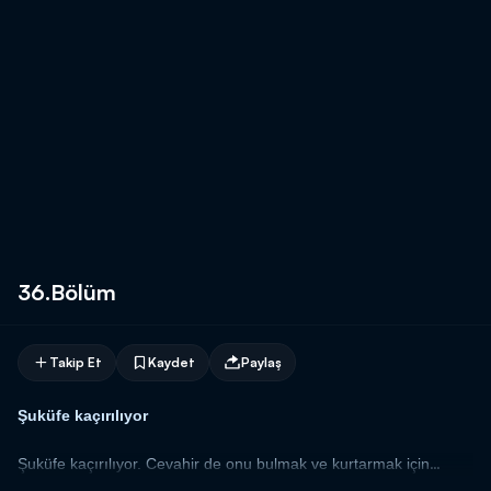
36.Bölüm
Takip Et
Kaydet
Paylaş
Şuküfe kaçırılıyor
Şuküfe kaçırılıyor. Cevahir de onu bulmak ve kurtarmak için
elinden gelen her şeyi yapıyor.
Hayat ile nişanı atan Cevahir,