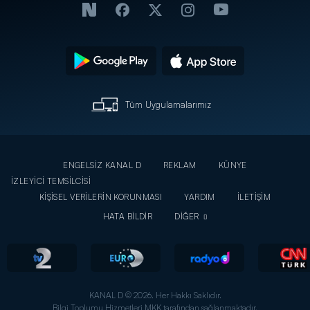
Tüm Uygulamalarımız
ENGELSİZ KANAL D
REKLAM
KÜNYE
İZLEYİCİ TEMSİLCİSİ
KİŞİSEL VERİLERİN KORUNMASI
YARDIM
İLETİŞİM
HATA BİLDİR
DİĞER
KANAL D © 2026. Her Hakkı Saklıdır.
Bilgi Toplumu Hizmetleri MKK tarafından sağlanmaktadır.