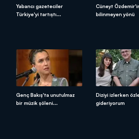
Yabancı gazeteciler
Cüneyt Özdemir'i
Türkiye'yi tartıştı...
bilinmeyen yönü
Genç Bakış'ta unutulmaz
Diziyi izlerken öz
bir müzik şöleni...
gideriyorum