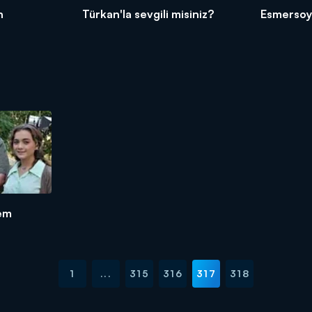
n
Türkan'la sevgili misiniz?
Esmersoy'
lem
1
...
315
316
317
318