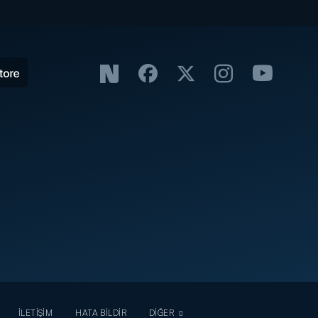
İLETİŞİM
HATA BİLDİR
DİĞER