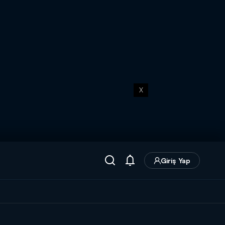
X
Giriş Yap