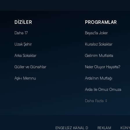
DİZİLER
PROGRAMLAR
Daha 17
Beyaz'la Joker
Uzak Şehir
Kuralsız Sokaklar
Arka Sokaklar
Gelinim Mutfakta
Güller ve Günahlar
Neler Oluyor Hayatta?
Aşk-ı Memnu
Arda'nın Mutfağı
Arda ile Omuz Omuza
Daha Fazla
ENGELSİZ KANAL D
REKLAM
KÜN