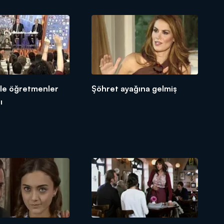
rle öğretmenler
Şöhret ayağına gelmiş
ı