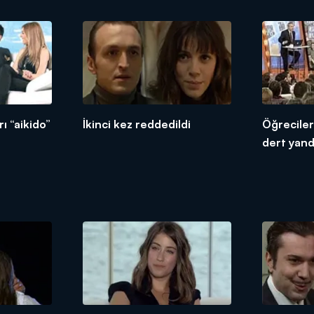
ı “aikido”
İkinci kez reddedildi
Öğrecile
dert yand