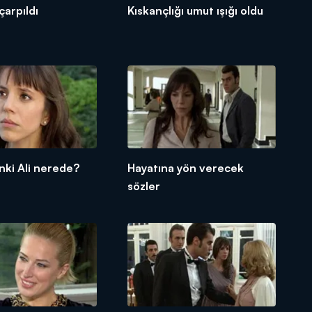
çarpıldı
Kıskançlığı umut ışığı oldu
ki Ali nerede?
Hayatına yön verecek
sözler