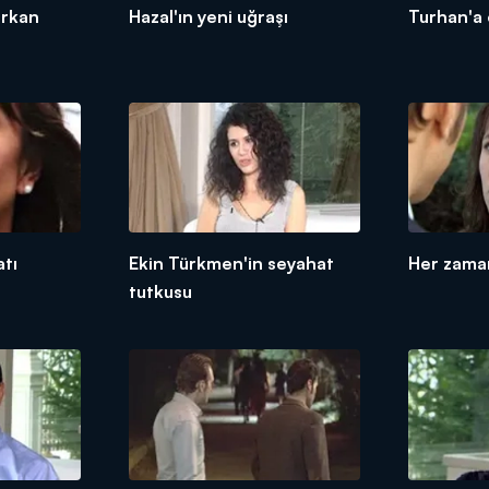
ürkan
Hazal'ın yeni uğraşı
Turhan'a 
atı
Ekin Türkmen'in seyahat
Her zaman
tutkusu