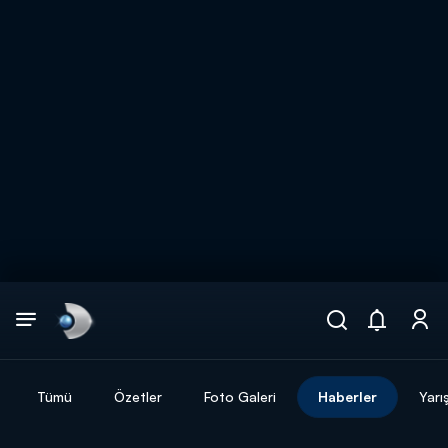
Arama
muhteşem ikili
ARAMA SONUÇLARI
Tümü
Özetler
Foto Galeri
Haberler
Yarı
DİĞER SONUÇLAR