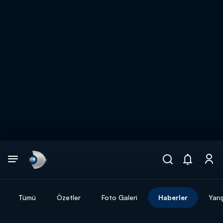
Arama
muhteşem ikili
ARAMA SONUÇLARI
Tümü
Özetler
Foto Galeri
Haberler
Yarı
DİĞER SONUÇLAR