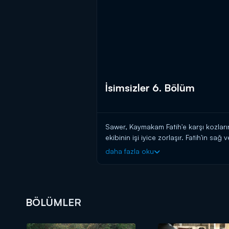
İsimsizler 6. Bölüm
Sawer, Kaymakam Fatih'e karşı kozlar
ekibinin işi iyice zorlaşır. Fatih'in s
kumpas kurulur. Fakat vatan uğruna c
daha fazla oku
Terör örgütünün özyönetim ilan ettiği
onlarca terörist bu ekibi durdurmak i
BÖLÜMLER