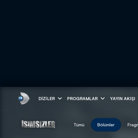
Arama
DIZILER
PROGRAMLAR
YAYIN AKIŞI
ARAMA SONUÇLAR
Tümü
Bölümler
Frag