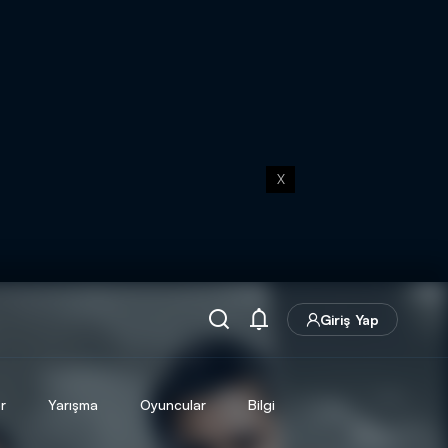
X
Giriş Yap
r
Yarışma
Oyuncular
Bilgi