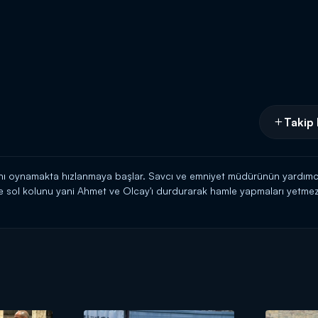
Takip 
ını oynamakta hızlanmaya başlar. Savcı ve emniyet müdürünün yardımcı
ağ ve sol kolunu yani Ahmet ve Olcay'ı durdurarak hamle yapmaları yetmez
anı pahasına savaşacak bu isimsiz kahramanlar, vatan bu hainlerden t
 köyü temizleyerek bu hainlere darbe vurmak için zorlu bir mücadele onl
çin bekler. Ama söz konusu vatansa bu hileli oyunlar bile engel olamay