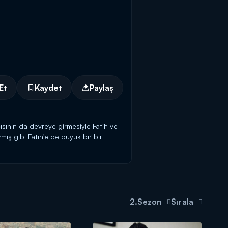
Et
Kaydet
Paylaş
sının da devreye girmesiyle Fatih ve
miş gibi Fatih'e de büyük bir bir
emizlemeden gitmeye razı değildir.
arı bekler. Çeşit çeşit tuzaklar ve
acaktır.
2.Sezon
Sırala