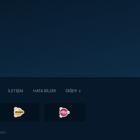
İLETİŞİM
HATA BİLDİR
DİĞER
dır.