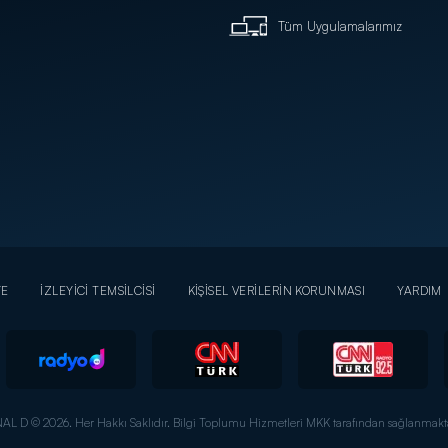
Tüm Uygulamalarımız
YE
İZLEYİCİ TEMSİLCİSİ
KİŞİSEL VERİLERİN KORUNMASI
YARDIM
AL D © 2026. Her Hakkı Saklıdır.
Bilgi Toplumu Hizmetleri MKK tarafından sağlanmakta