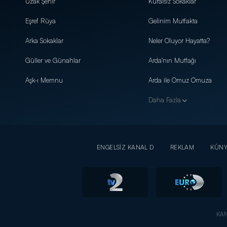
Uzak Şehir
Kuralsız Sokaklar
Eşref Rüya
Gelinim Mutfakta
Arka Sokaklar
Neler Oluyor Hayatta?
Güller ve Günahlar
Arda'nın Mutfağı
Aşk-ı Memnu
Arda ile Omuz Omuza
Daha Fazla
ENGELSİZ KANAL D
REKLAM
KÜN
KAN