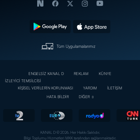
Tüm Uygulamalarımız
ENGELSİZ KANAL D
REKLAM
KÜNYE
İZLEYİCİ TEMSİLCİSİ
KİŞİSEL VERİLERİN KORUNMASI
YARDIM
İLETİŞİM
HATA BİLDİR
DİĞER
KANAL D © 2026. Her Hakkı Saklıdır.
Bilgi Toplumu Hizmetleri MKK tarafından sağlanmaktadır.