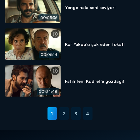
Yenge hala seni seviyor!
00:05:36
Kor Yakup'u şok eden tokat!
00:05:14
Fatih'ten, Kudret'e gözdağı!
00:04:48
1
2
3
4