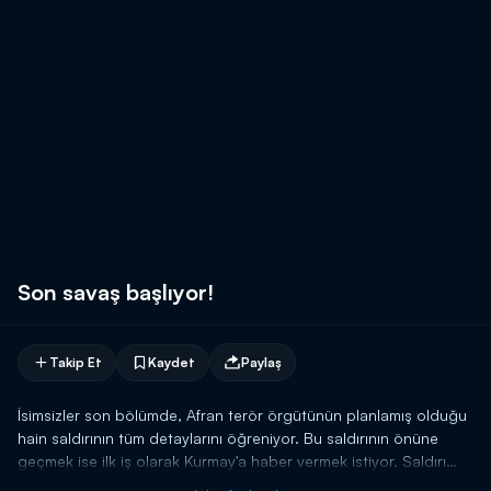
Son savaş başlıyor!
Takip Et
Kaydet
Paylaş
İsimsizler son bölümde, Afran terör örgütünün planlamış olduğu
hain saldırının tüm detaylarını öğreniyor. Bu saldırının önüne
geçmek ise ilk iş olarak Kurmay'a haber vermek istiyor. Saldırı
planını bir an önce anlatmak ve harekete geçmek isteyen Afran,