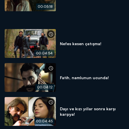
00:05:18
Nefes kesen çatışma!
00:04:54
Fatih, namlunun ucunda!
00:04:12
Dayı ve kızı yıllar sonra karşı
karşıya!
00:04:45