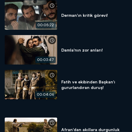
Derman'ın kritik görevi!
00:05:22
Damla'nın zor anları!
00:03:47
Fatih ve ekibinden Başkan'ı
gururlandıran duruş!
00:04:06
Afran'dan akıllara durgunluk