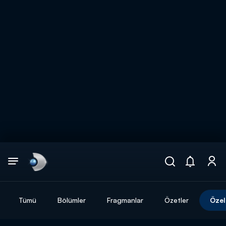
Arama
muhteşem ikili
ARAMA SONUÇLARI
Tümü
Bölümler
Fragmanlar
Özetler
Özel
DİĞER SONUÇLAR