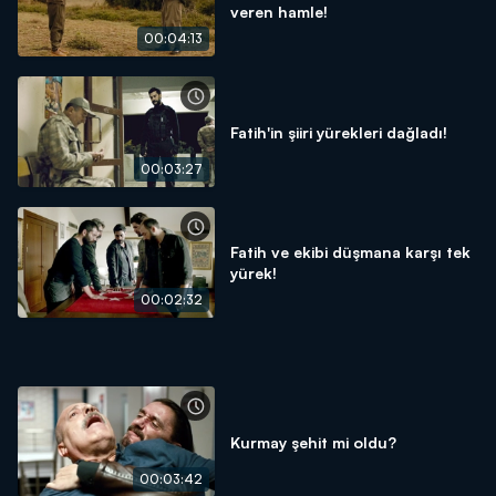
veren hamle!
00:04:13
Fatih'in şiiri yürekleri dağladı!
00:03:27
Fatih ve ekibi düşmana karşı tek
yürek!
00:02:32
Kurmay şehit mi oldu?
00:03:42