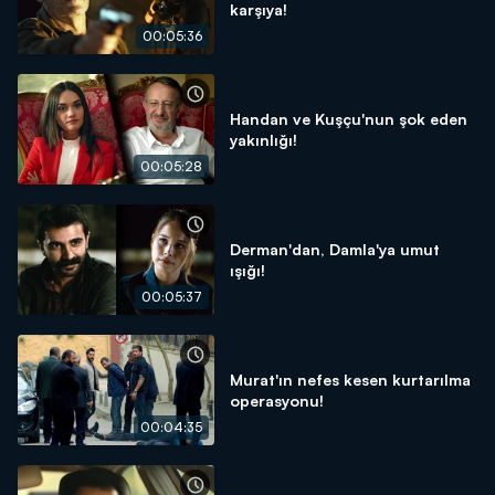
karşıya!
00:05:36
Handan ve Kuşçu'nun şok eden
yakınlığı!
00:05:28
Derman'dan, Damla'ya umut
ışığı!
00:05:37
Murat'ın nefes kesen kurtarılma
operasyonu!
00:04:35