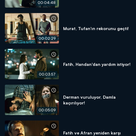
00:04:48
Murat, Tufan'ın rekorunu geçti!
00:02:29
Fatih, Handan'dan yardım istiyor!
00:03:57
Derman vuruluyor, Damla
kaçırılıyor!
00:05:09
Fatih ve Afran yeniden karşı