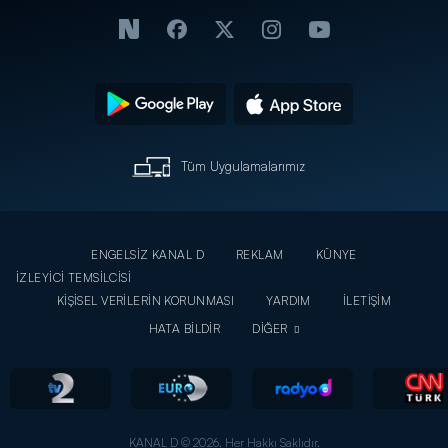
İnternet
Büyük
Kavgası
Özel
Kavga! -
Ortalığı
İnternet
Ayağa
Özel
Kaldırdı!
-
İnternet
Özel
Tüm Uygulamalarımız
ENGELSİZ KANAL D
REKLAM
KÜNYE
İZLEYİCİ TEMSİLCİSİ
KİŞİSEL VERİLERİN KORUNMASI
YARDIM
İLETİŞİM
HATA BİLDİR
DİĞER
KANAL D © 2026. Her Hakkı Saklıdır.