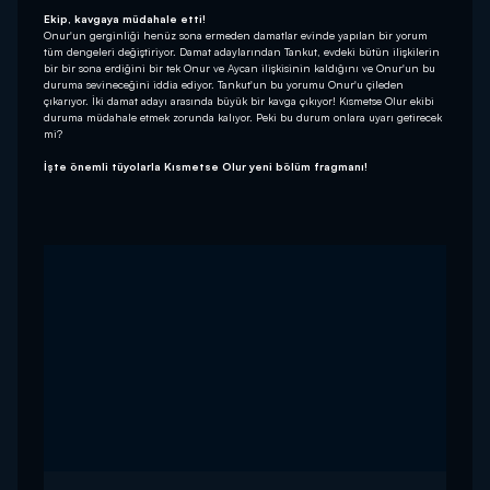
Ekip, kavgaya müdahale etti!
Onur'un gerginliği henüz sona ermeden damatlar evinde yapılan bir yorum
tüm dengeleri değiştiriyor. Damat adaylarından Tankut, evdeki bütün ilişkilerin
bir bir sona erdiğini bir tek Onur ve Aycan ilişkisinin kaldığını ve Onur'un bu
duruma sevineceğini iddia ediyor. Tankut'un bu yorumu Onur'u çileden
çıkarıyor. İki damat adayı arasında büyük bir kavga çıkıyor! Kısmetse Olur ekibi
duruma müdahale etmek zorunda kalıyor. Peki bu durum onlara uyarı getirecek
mi?
İşte önemli tüyolarla Kısmetse Olur yeni bölüm fragmanı!