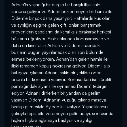
Adnan'la yaşadığı bir dargın bir barışık ilişkisinin
sonuna geliyor ve Adnan beklenmeyen bir hamle ile
Didem'e bir şok daha yaşatıyor! Haftalardır küs olan
ve ayrılığın eşiğine gelen çift, onları barıştırmak
isteyenlerin çabalarını da karşılıksız bırakarak herkesi
hüsrana uğratıyor. Sinir anlarında konuşamayan ve
daha da kırıcı olan Adnan ve Didem arasındaki
buzların bugün yayınlanacak olan son bölümde
erimesi bekleniyorken, Adnan'dan gelen hamle ile
ilişki tamamen kopuş noktasına geliyor. Didem'i alıp
bahçeye çıkaran Adnan, sakin bir şekilde önce
onunla bir konuşma yapıyor. Konuşurken ise sürekli
parmağındaki alyans ile oynaması Didem'i tedirgin
ediyor. Adnan'ı dinlerken bir yandan da gerilim
yaşayan Didem, Adnan'ın yüzüğü çıkarıp masaya
bırakıp gitmesiyle öylece kalakalıyor. Yaşadıklarının
şokuyla tepki bile veremeyen gelin adayı, sonrasında
hıçkıra hıçkıra ağlamaya başlıyor ve ayrılığı