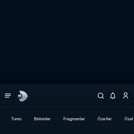
Arama
muhteşem ikili
ARAMA SONUÇLARI
Tümü
Bölümler
Fragmanlar
Özetler
Özel 
DİĞER SONUÇLAR