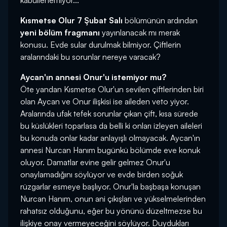
kabullenemiyor...
Kısmetse Olur 7 Şubat Salı
bölümünün ardından
yeni bölüm fragmanı
yayınlanacak mı merak
konusu. Evde sular durulmak bilmiyor. Çiftlerin
aralarındaki bu sorunlar nereye varacak?
Aycan'ın annesi Onur'u istemiyor mu?
Öte yandan Kısmetse Olur'un sevilen çiftlerinden biri
olan Aycan ve Onur ilişkisi ise aileden veto yiyor.
Aralarında ufak tefek sorunlar çıkan çift, kısa sürede
bu küslükleri toparlasa da belli ki onları izleyen aileleri
bu konuda onlar kadar anlayışlı olmayacak. Aycan'ın
annesi Nurcan Hanım bugünkü bölümde eve konuk
oluyor. Damatlar evine gelir gelmez Onur'u
onaylamadığını söylüyor ve evde birden soğuk
rüzgarlar esmeye başlıyor. Onur'la başbaşa konuşan
Nurcan Hanım, onun ani çıkışları ve yükselmelerinden
rahatsız olduğunu, eğer bu yönünü düzeltmezse bu
ilişkiye onay vermeyeceğini söylüyor. Duydukları