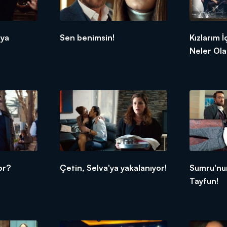
aya
Sen benimsin!
Kızlarım 
Neler Ol
or?
Çetin, Selva'ya yakalanıyor!
Sumru'nu
Tayfun!