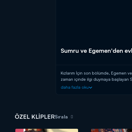
Sumru ve Egemen'den evlil
Kızlarım İçin son bölümde, Egemen ve 
zaman içinde ilgi duymaya başlayan Su
hayattan kurtulma planları yapan Sumru
daha fazla oku
düşünen Egemen ise ona aldığı yüzükle
ÖZEL KLİPLER
Sırala