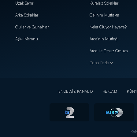
Uzak Şehir
Kuralsız Sokaklar
Arka Sokaklar
Gelinim Mutfakta
Güller ve Günahlar
Neler Oluyor Hayatta?
Aşk-ı Memnu
Arda'nın Mutfağı
Arda ile Omuz Omuza
Daha Fazla
ENGELSİZ KANAL D
REKLAM
KÜN
KAN