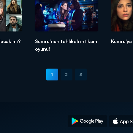
alacak mı?
Sumru'nun tehlikeli intikam
Kumru'ya d
oyunu!
1
2
3