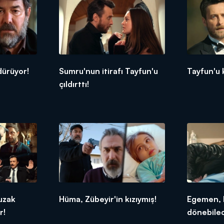
dürüyor!
Sumru'nun itirafı Tayfun'u
Tayfun'u 
çıldırttı!
uzak
Hüma, Zübeyir'in kızıymış!
Egemen, 
r!
dönebile