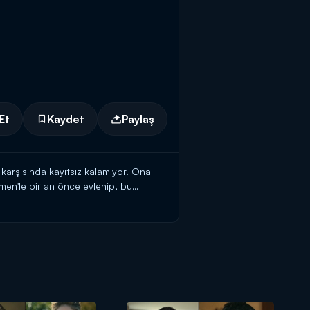
Et
Kaydet
Paylaş
karşısında kayıtsız kalamıyor. Ona
men'le bir an önce evlenip, bu
rtıyor. Teklifin yarım kaldığını