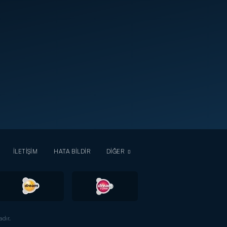
İLETİŞİM
HATA BİLDİR
DİĞER
dır.