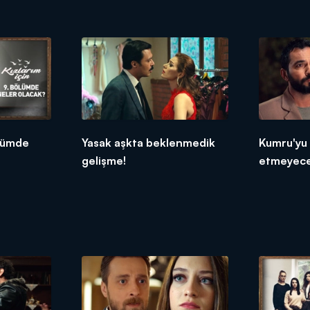
ölümde
Yasak aşkta beklenmedik
Kumru'yu 
gelişme!
etmeyece