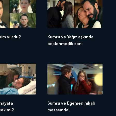
kim vurdu?
Kumru ve Yağız aşkında
beklenmedik son!
hayata
Sumru ve Egemen nikah
cek mi?
masasında!