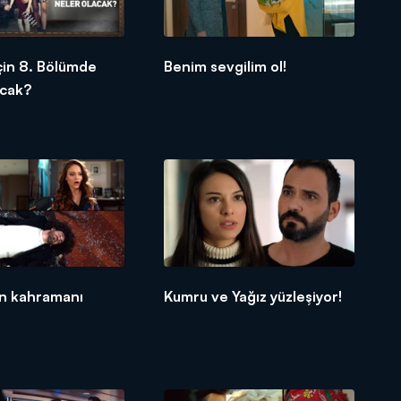
İçin 8. Bölümde
Benim sevgilim ol!
acak?
n kahramanı
Kumru ve Yağız yüzleşiyor!