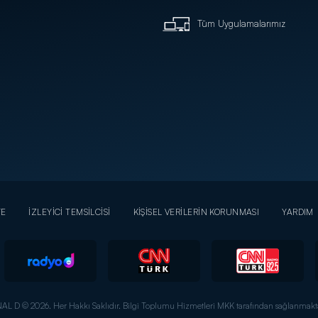
Tüm Uygulamalarımız
YE
İZLEYİCİ TEMSİLCİSİ
KİŞİSEL VERİLERİN KORUNMASI
YARDIM
AL D © 2026. Her Hakkı Saklıdır.
Bilgi Toplumu Hizmetleri MKK tarafından sağlanmakta