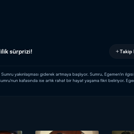
ik sürprizi!
Takip 
Sumru yakınlaşması giderek artmaya başlıyor. Sumru, Egemen'in ilgisi 
mru'nun kafasında ise artık rahat bir hayat yaşama fikri beliriyor. Ege
, ona evlenme teklif ediyor. Sumru'dan gelen bu ani teklif Egemen'i şaşı
 yanına geliyor ve ikili evlenmeye karar veriyor.