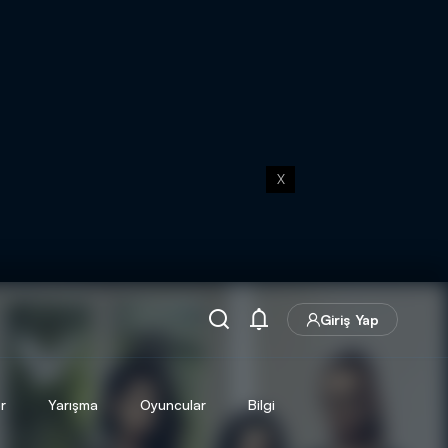
X
Giriş Yap
r
Yarışma
Oyuncular
Bilgi