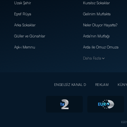
Uzak Şehir
Kuralsız Sokaklar
Eşref Rüya
Gelinim Mutfakta
Arka Sokaklar
Neler Oluyor Hayatta?
Güller ve Günahlar
Arda'nın Mutfağı
Aşk-ı Memnu
Arda ile Omuz Omuza
Daha Fazla
ENGELSİZ KANAL D
REKLAM
KÜN
KAN