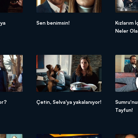
aya
Sen benimsin!
Kızlarım 
Neler Ol
or?
Çetin, Selva'ya yakalanıyor!
Sumru'nu
Tayfun!