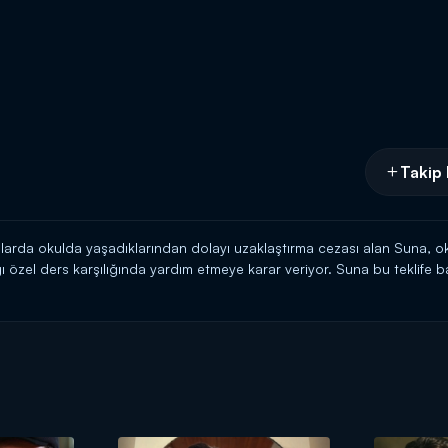
Takip 
larda okulda yaşadıklarından dolayı uzaklaştırma cezası alan Suna, o
ı özel ders karşılığında yardım etmeye karar veriyor. Suna bu teklif
na ve Doruk arasında neler olacak? Suna, Doruk'a aşık mı olacak?