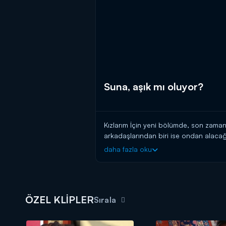
Suna, aşık mı oluyor?
Kızlarım İçin yeni bölümde, son zaman
arkadaşlarından biri ise ondan alacağ
kabul etmek zorunda kalıyor. Peki Su
daha fazla oku
ÖZEL KLİPLER
Sırala