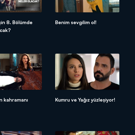
İçin 8. Bölümde
Benim sevgilim ol!
acak?
n kahramanı
Kumru ve Yağız yüzleşiyor!