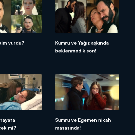
kim vurdu?
Kumru ve Yağız aşkında
beklenmedik son!
hayata
Sumru ve Egemen nikah
cek mi?
masasında!