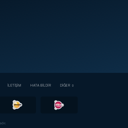
İLETİŞİM
HATA BİLDİR
DİĞER
dır.