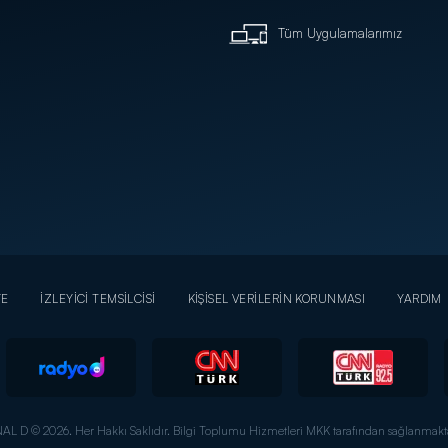
Tüm Uygulamalarımız
YE
İZLEYİCİ TEMSİLCİSİ
KİŞİSEL VERİLERİN KORUNMASI
YARDIM
AL D © 2026. Her Hakkı Saklıdır.
Bilgi Toplumu Hizmetleri MKK tarafından sağlanmakta