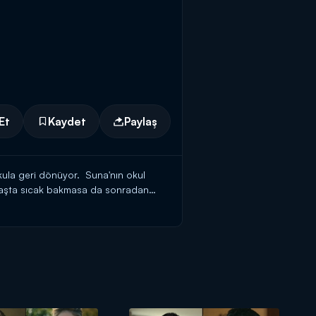
Et
Kaydet
Paylaş
kula geri dönüyor. Suna'nın okul
e başta sıcak bakmasa da sonradan