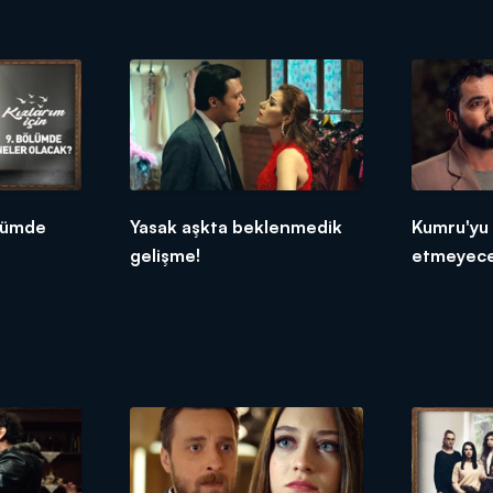
ölümde
Yasak aşkta beklenmedik
Kumru'yu 
gelişme!
etmeyece