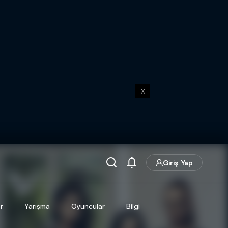
X
Giriş Yap
r
Yarışma
Oyuncular
Bilgi