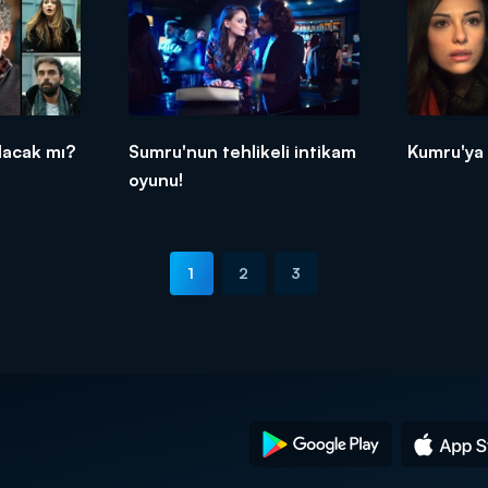
alacak mı?
Sumru'nun tehlikeli intikam
Kumru'ya d
oyunu!
1
2
3