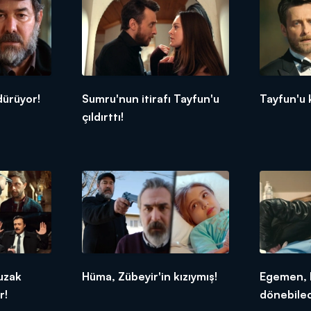
dürüyor!
Sumru'nun itirafı Tayfun'u
Tayfun'u 
çıldırttı!
uzak
Hüma, Zübeyir'in kızıymış!
Egemen, 
r!
dönebile