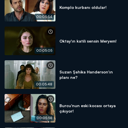
Komplo kurbanı oldular!
00:05:54
Oktay'ın katili sensin Meryem!
00:05:05
Suzan Şahika Handerson'ın
planı ne?
00:05:48
Burcu'nun eski kocası ortaya
çıkıyor!
00:05:58