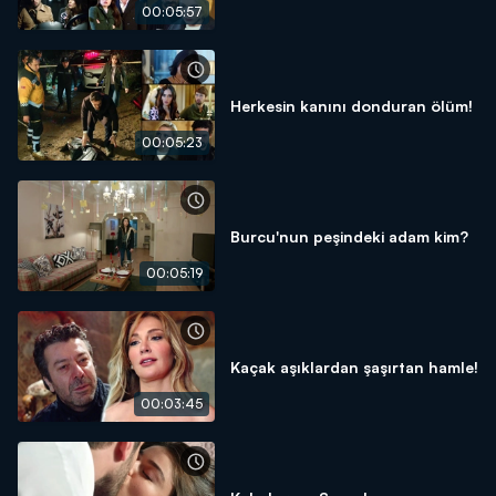
00:05:57
Herkesin kanını donduran ölüm!
00:05:23
Burcu'nun peşindeki adam kim?
00:05:19
Kaçak aşıklardan şaşırtan hamle!
00:03:45