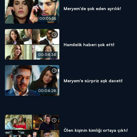
Meryem'de şok eden ayrılık!
00:05:55
Hamilelik haberi şok etti!
00:04:34
Meryem'e sürpriz aşk daveti!
00:04:28
Ölen kişinin kimliği ortaya çıktı!