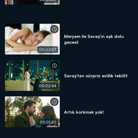
Meryem ile Savaş'ın aşk dolu
gecesi!
00:03:27
Savaş'tan sürpriz evlilik teklifi!
00:02:54
Artık korkmak yok!
00:01:20