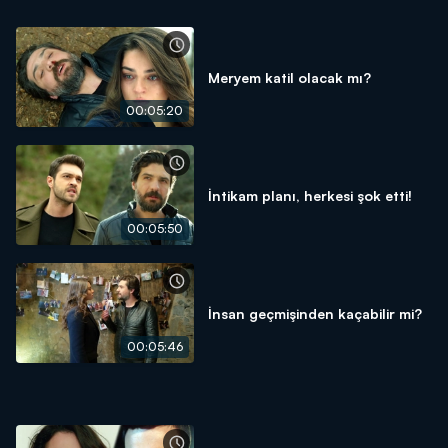
Meryem katil olacak mı?
00:05:20
İntikam planı, herkesi şok etti!
00:05:50
İnsan geçmişinden kaçabilir mi?
00:05:46