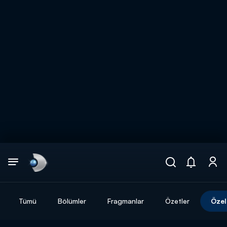
Arama
muhteşem ikili
ARAMA SONUÇLARI
Tümü
Bölümler
Fragmanlar
Özetler
Özel
DİĞER SONUÇLAR