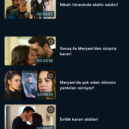
Nikah töreninde silahlı saldırı!
00:05:27
Savaş ile Meryem'den sürpriz
karar!
00:05:38
Meryem'de şok eden ölümün
yankıları sürüyor!
00:05:39
Evlilik kararı aldılar!
00:05:57