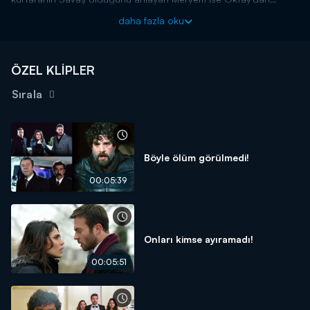
hesap sorar. İkilinin konuşmalarına kulak misafiri olan Derin'in ise
daha fazla oku
eline büyük bir koz geçer. Meryem ve Oktay'ın sevgili olduğunu
öğrenen Derin, bunu kendi çıkarı için kullanmaya karar verir.
Savaş'ı elde etmeye çalışan Derin, yeni bir plan hazırlığına girişir.
ÖZEL KLİPLER
Sırala
Böyle ölüm görülmedi!
00:05:39
Onları kimse ayıramadı!
00:05:51