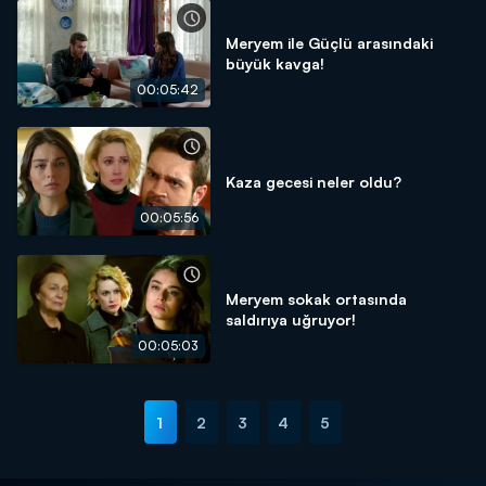
Meryem ile Güçlü arasındaki
büyük kavga!
00:05:42
Kaza gecesi neler oldu?
00:05:56
Meryem sokak ortasında
saldırıya uğruyor!
00:05:03
1
2
3
4
5