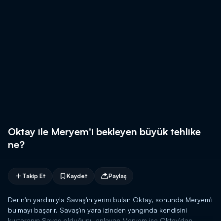
Oktay ile Meryem'i bekleyen büyük tehlike
ne?
Takip Et
Kaydet
Paylaş
Derin'in yardımıyla Savaş'ın yerini bulan Oktay, sonunda Meryem'i
bulmayı başarır. Savaş'ın yara izinden yangında kendisini
kurtaranın Savaş olduğunu anlayan Meryem ise Oktay'dan