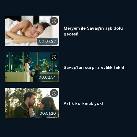
Meryem ile Savaş'ın aşk dolu
gecesi!
00:03:27
Savaş'tan sürpriz evlilik teklifi!
00:02:54
Artık korkmak yok!
00:01:20