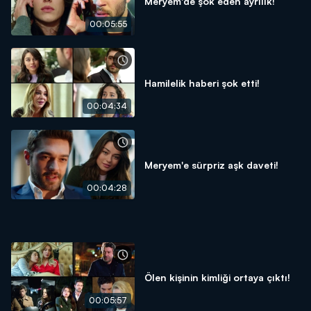
Meryem'de şok eden ayrılık!
00:05:55
Hamilelik haberi şok etti!
00:04:34
Meryem'e sürpriz aşk daveti!
00:04:28
Ölen kişinin kimliği ortaya çıktı!
00:05:57