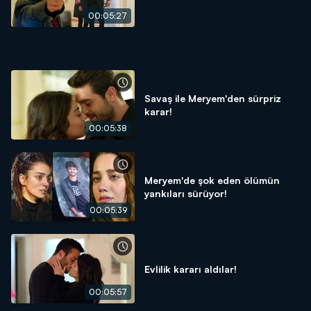
00:05:27
Savaş ile Meryem'den sürpriz
karar!
00:05:38
Meryem'de şok eden ölümün
yankıları sürüyor!
00:05:39
Evlilik kararı aldılar!
00:05:57