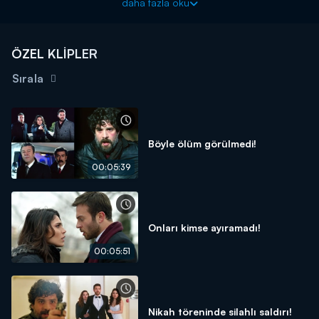
daha fazla oku
sorar.
ÖZEL KLİPLER
Sırala
Böyle ölüm görülmedi!
00:05:39
Onları kimse ayıramadı!
00:05:51
Nikah töreninde silahlı saldırı!