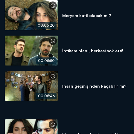
Meryem katil olacak mı?
00:05:20
İntikam planı, herkesi şok etti!
00:05:50
İnsan geçmişinden kaçabilir mi?
00:05:46