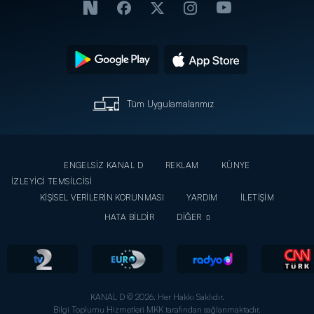
Tüm Uygulamalarımız
ENGELSİZ KANAL D
REKLAM
KÜNYE
İZLEYİCİ TEMSİLCİSİ
KİŞİSEL VERİLERİN KORUNMASI
YARDIM
İLETİŞİM
HATA BİLDİR
DİĞER
KANAL D © 2026. Her Hakkı Saklıdır.
Bilgi Toplumu Hizmetleri MKK tarafından sağlanmaktadır.