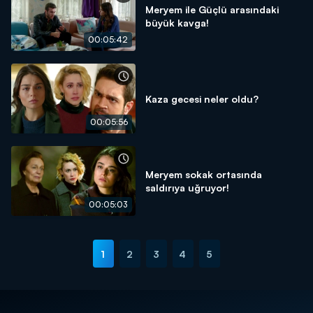
Meryem ile Güçlü arasındaki
büyük kavga!
00:05:42
Kaza gecesi neler oldu?
00:05:56
Meryem sokak ortasında
saldırıya uğruyor!
00:05:03
1
2
3
4
5