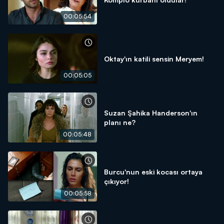
00:05:54
Oktay'ın katili sensin Meryem!
00:05:05
Suzan Şahika Handerson'ın
planı ne?
00:05:48
Burcu'nun eski kocası ortaya
çıkıyor!
00:05:58