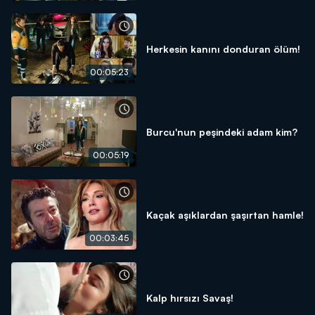
Herkesin kanını donduran ölüm!
00:05:23
Burcu'nun peşindeki adam kim?
00:05:19
Kaçak aşıklardan şaşırtan hamle!
00:03:45
Kalp hırsızı Savaş!