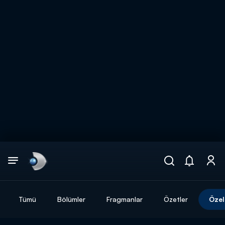
Arama
muhteşem ikili
ARAMA SONUÇLARI
Tümü
Bölümler
Fragmanlar
Özetler
Özel
DİĞER SONUÇLAR