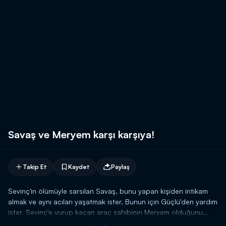
Savaş ve Meryem karşı karşıya!
Takip Et
Kaydet
Paylaş
Sevinç'in ölümüyle sarsılan Savaş, bunu yapan kişiden intikam
almak ve aynı acıları yaşatmak ister. Bunun için Güçlü'den yardım
ister. Sevinç'e vurup kaçan araç sahibinin Meryem olduğunu
öğrenen Savaş, karşısına dikilir ve yaptıklarının hesabını ondan