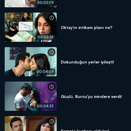
00:03:09
Oktay'ın intikam planı ne?
00:05:38
Dokunduğun yerler iyileşti!
00:04:06
Güçlü, Burcu'yu mindere serdi!
00:04:33
Komplo kurbanı oldular!