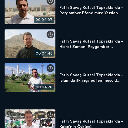
Fatih Savaş Kutsal Topraklarda -
Pergamber Efendimize Yazılan
Naat-ı Şerif
00:04:07
Fatih Savaş Kutsal Topraklarda -
Hicret Zamanı Peygamber
Efendimizin Saklandığı Yer Sevr
00:04:46
Dağı
Fatih Savaş Kutsal Topraklarda -
İslam'da ilk inşa edilen mescid
Kubâ Mescid-i
00:04:28
Fatih Savaş Kutsal Topraklarda -
Kabe'nin Öyküsü