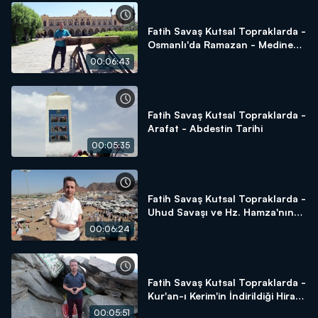
Fatih Savaş Kutsal Topraklarda -
Osmanlı'da Ramazan - Medine
Tren İstasyonu - Sukya Mescidi -
00:06:43
Amberiye Cami
Fatih Savaş Kutsal Topraklarda -
Arafat - Abdestin Tarihi
00:05:35
Fatih Savaş Kutsal Topraklarda -
Uhud Savaşı ve Hz. Hamza'nın
Şehadeti
00:06:24
Fatih Savaş Kutsal Topraklarda -
Kur'an-ı Kerim'in İndirildiği Hira
Mağarası
00:05:51