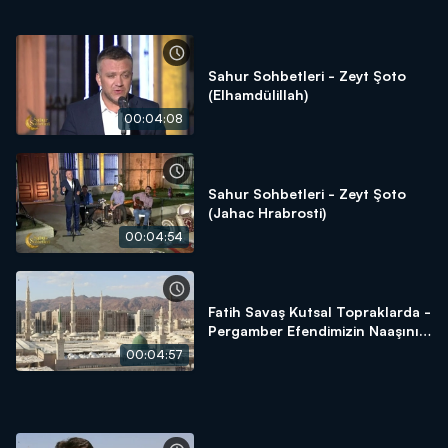
Sahur Sohbetleri - Zeyt Şoto
(Elhamdülillah)
00:04:08
Sahur Sohbetleri - Zeyt Şoto
(Jahac Hrabrosti)
00:04:54
Fatih Savaş Kutsal Topraklarda -
Pergamber Efendimizin Naaşını
Almaya Çalışanların Öyküsü
00:04:57