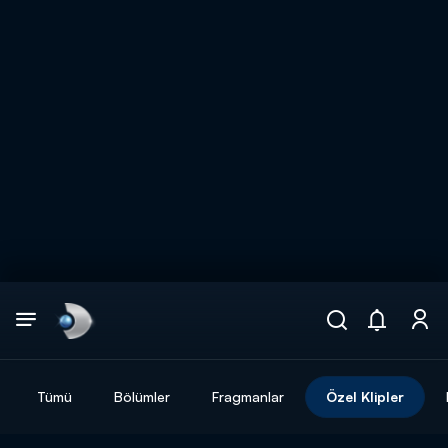
Arama
muhteşem ikili
ARAMA SONUÇLARI
Tümü
Bölümler
Fragmanlar
Özel Klipler
DİĞER SONUÇLAR