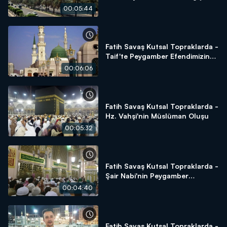
00:05:44
Fatih Savaş Kutsal Topraklarda -
Taif'te Peygamber Efendimizin
Sabrı
00:06:06
Fatih Savaş Kutsal Topraklarda -
Hz. Vahşi'nin Müslüman Oluşu
00:05:32
Fatih Savaş Kutsal Topraklarda -
Şair Nabi'nin Peygamber
Hassasiyeti
00:04:40
Fatih Savaş Kutsal Topraklarda -