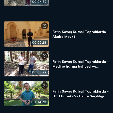
00:04:59
Fatih Savaş Kutsal Topraklarda -
Akabe Mevkii
00:05:28
Fatih Savaş Kutsal Topraklarda -
Medine hurma bahçesi ve
hurmanın önemi
00:07:29
Fatih Savaş Kutsal Topraklarda -
Hz. Ebubekir'in Halife Seçildiği
Alan - Beni Saide Gölgeliği
00:04:20