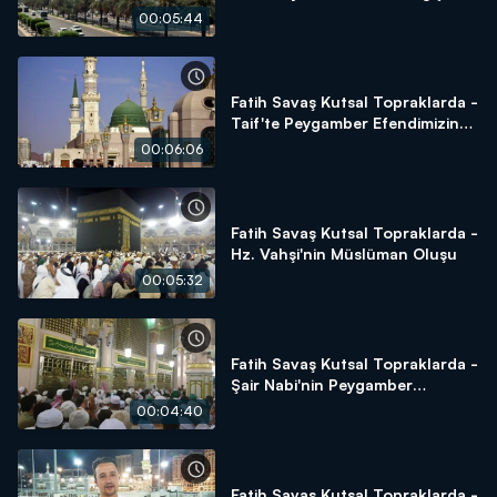
00:05:44
Fatih Savaş Kutsal Topraklarda -
Taif'te Peygamber Efendimizin
Sabrı
00:06:06
Fatih Savaş Kutsal Topraklarda -
Hz. Vahşi'nin Müslüman Oluşu
00:05:32
Fatih Savaş Kutsal Topraklarda -
Şair Nabi'nin Peygamber
Hassasiyeti
00:04:40
Fatih Savaş Kutsal Topraklarda -