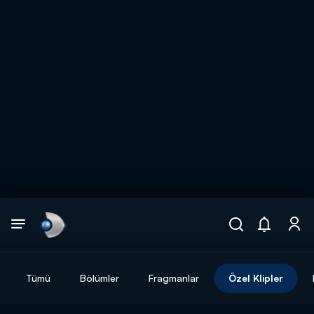
Arama
muhteşem ikili
ARAMA SONUÇLARI
Tümü
Bölümler
Fragmanlar
Özel Klipler
DİĞER SONUÇLAR