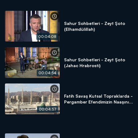
Sahur Sohbetleri - Zeyt Şoto
(Elhamdülillah)
00:04:08
Sahur Sohbetleri - Zeyt Şoto
(Jahac Hrabrosti)
00:04:54
Fatih Savaş Kutsal Topraklarda -
Pergamber Efendimizin Naaşını
Almaya Çalışanların Öyküsü
00:04:57