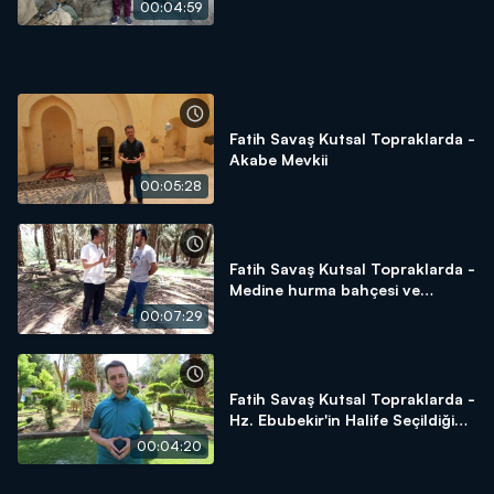
00:04:59
Fatih Savaş Kutsal Topraklarda -
Akabe Mevkii
00:05:28
Fatih Savaş Kutsal Topraklarda -
Medine hurma bahçesi ve
hurmanın önemi
00:07:29
Fatih Savaş Kutsal Topraklarda -
Hz. Ebubekir'in Halife Seçildiği
Alan - Beni Saide Gölgeliği
00:04:20