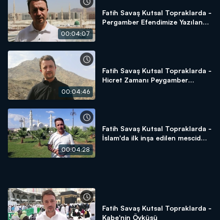
Fatih Savaş Kutsal Topraklarda -
Pergamber Efendimize Yazılan
Naat-ı Şerif
00:04:07
Fatih Savaş Kutsal Topraklarda -
Hicret Zamanı Peygamber
Efendimizin Saklandığı Yer Sevr
00:04:46
Dağı
Fatih Savaş Kutsal Topraklarda -
İslam'da ilk inşa edilen mescid
Kubâ Mescid-i
00:04:28
Fatih Savaş Kutsal Topraklarda -
Kabe'nin Öyküsü