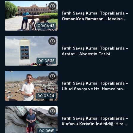
Fatih Savaş Kutsal Topraklarda -
Osmanlı'da Ramazan - Medine
Tren İstasyonu - Sukya Mescidi -
00:06:43
Amberiye Cami
Fatih Savaş Kutsal Topraklarda -
Arafat - Abdestin Tarihi
00:05:35
Fatih Savaş Kutsal Topraklarda -
Uhud Savaşı ve Hz. Hamza'nın
Şehadeti
00:06:24
Fatih Savaş Kutsal Topraklarda -
Kur'an-ı Kerim'in İndirildiği Hira
Mağarası
00:05:51