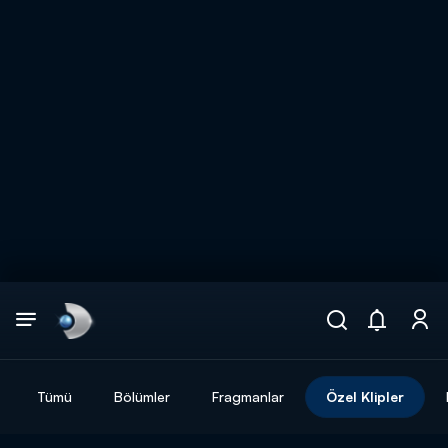
Arama
muhteşem ikili
ARAMA SONUÇLARI
Tümü
Bölümler
Fragmanlar
Özel Klipler
DİĞER SONUÇLAR