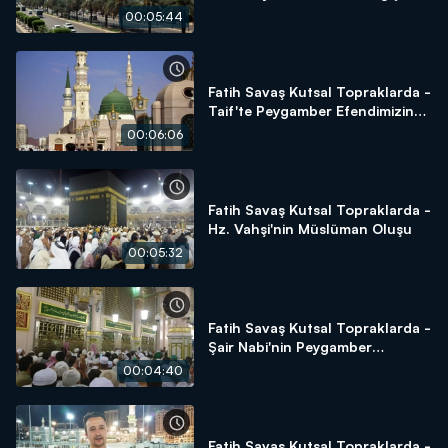
00:05:44
Fatih Savaş Kutsal Topraklarda -
Taif'te Peygamber Efendimizin
Sabrı
00:06:06
Fatih Savaş Kutsal Topraklarda -
Hz. Vahşi'nin Müslüman Oluşu
00:05:32
Fatih Savaş Kutsal Topraklarda -
Şair Nabi'nin Peygamber
Hassasiyeti
00:04:40
Fatih Savaş Kutsal Topraklarda -