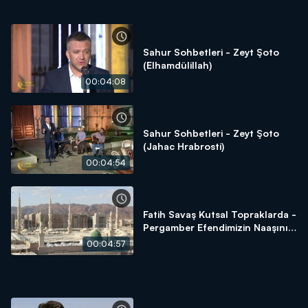
Sahur Sohbetleri - Zeyt Şoto
(Elhamdülillah)
00:04:08
Sahur Sohbetleri - Zeyt Şoto
(Jahac Hrabrosti)
00:04:54
Fatih Savaş Kutsal Topraklarda -
Pergamber Efendimizin Naaşını
Almaya Çalışanların Öyküsü
00:04:57