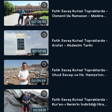
Fatih Savaş Kutsal Topraklarda -
Osmanlı'da Ramazan - Medine
Tren İstasyonu - Sukya Mescidi -
00:06:43
Amberiye Cami
Fatih Savaş Kutsal Topraklarda -
Arafat - Abdestin Tarihi
00:05:35
Fatih Savaş Kutsal Topraklarda -
Uhud Savaşı ve Hz. Hamza'nın
Şehadeti
00:06:24
Fatih Savaş Kutsal Topraklarda -
Kur'an-ı Kerim'in İndirildiği Hira
Mağarası
00:05:51