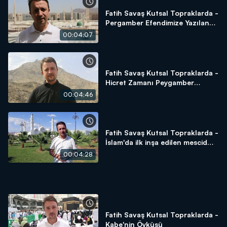
Fatih Savaş Kutsal Topraklarda -
Pergamber Efendimize Yazılan
Naat-ı Şerif
00:04:07
Fatih Savaş Kutsal Topraklarda -
Hicret Zamanı Peygamber
Efendimizin Saklandığı Yer Sevr
00:04:46
Dağı
Fatih Savaş Kutsal Topraklarda -
İslam'da ilk inşa edilen mescid
Kubâ Mescid-i
00:04:28
Fatih Savaş Kutsal Topraklarda -
Kabe'nin Öyküsü