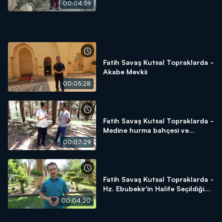
00:04:59
Fatih Savaş Kutsal Topraklarda -
Akabe Mevkii
00:05:28
Fatih Savaş Kutsal Topraklarda -
Medine hurma bahçesi ve
hurmanın önemi
00:07:29
Fatih Savaş Kutsal Topraklarda -
Hz. Ebubekir'in Halife Seçildiği
Alan - Beni Saide Gölgeliği
00:04:20