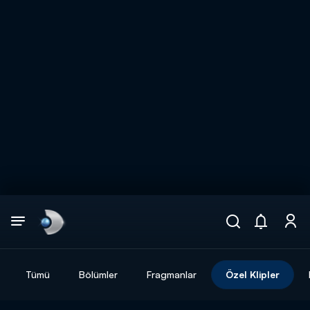
Arama
muhteşem ikili
ARAMA SONUÇLARI
Tümü
Bölümler
Fragmanlar
Özel Klipler
DİĞER SONUÇLAR