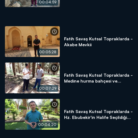
00:04:59
Fatih Savaş Kutsal Topraklarda -
Akabe Mevkii
00:05:28
Fatih Savaş Kutsal Topraklarda -
Medine hurma bahçesi ve
hurmanın önemi
00:07:29
Fatih Savaş Kutsal Topraklarda -
Hz. Ebubekir'in Halife Seçildiği
Alan - Beni Saide Gölgeliği
00:04:20