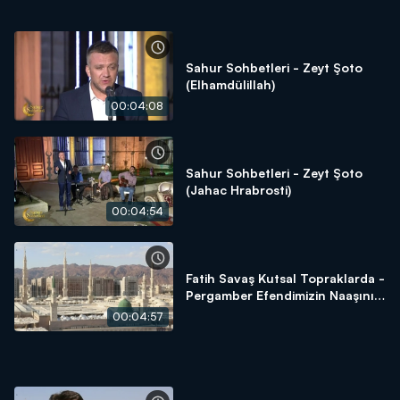
Sahur Sohbetleri - Zeyt Şoto
(Elhamdülillah)
00:04:08
Sahur Sohbetleri - Zeyt Şoto
(Jahac Hrabrosti)
00:04:54
Fatih Savaş Kutsal Topraklarda -
Pergamber Efendimizin Naaşını
Almaya Çalışanların Öyküsü
00:04:57