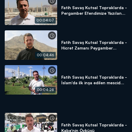
Fatih Savaş Kutsal Topraklarda -
Pergamber Efendimize Yazılan
Naat-ı Şerif
00:04:07
Fatih Savaş Kutsal Topraklarda -
Hicret Zamanı Peygamber
Efendimizin Saklandığı Yer Sevr
00:04:46
Dağı
Fatih Savaş Kutsal Topraklarda -
İslam'da ilk inşa edilen mescid
Kubâ Mescid-i
00:04:28
Fatih Savaş Kutsal Topraklarda -
Kabe'nin Öyküsü