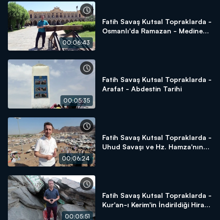
Fatih Savaş Kutsal Topraklarda -
Osmanlı'da Ramazan - Medine
Tren İstasyonu - Sukya Mescidi -
00:06:43
Amberiye Cami
Fatih Savaş Kutsal Topraklarda -
Arafat - Abdestin Tarihi
00:05:35
Fatih Savaş Kutsal Topraklarda -
Uhud Savaşı ve Hz. Hamza'nın
Şehadeti
00:06:24
Fatih Savaş Kutsal Topraklarda -
Kur'an-ı Kerim'in İndirildiği Hira
Mağarası
00:05:51