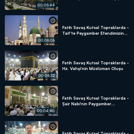
00:05:44
Fatih Savaş Kutsal Topraklarda -
Taif'te Peygamber Efendimizin
Sabrı
00:06:06
Fatih Savaş Kutsal Topraklarda -
Hz. Vahşi'nin Müslüman Oluşu
00:05:32
Fatih Savaş Kutsal Topraklarda -
Şair Nabi'nin Peygamber
Hassasiyeti
00:04:40
Fatih Savaş Kutsal Topraklarda -