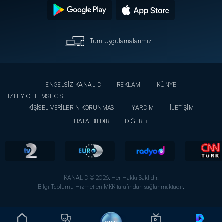
Tüm Uygulamalarımız
ENGELSİZ KANAL D
REKLAM
KÜNYE
İZLEYİCİ TEMSİLCİSİ
KİŞİSEL VERİLERİN KORUNMASI
YARDIM
İLETİŞİM
HATA BİLDİR
DİĞER
KANAL D © 2026. Her Hakkı Saklıdır.
Bilgi Toplumu Hizmetleri MKK tarafından sağlanmaktadır.