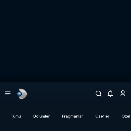
Arama
muhteşem ikili
ARAMA SONUÇLARI
Tümü
Bölümler
Fragmanlar
Özetler
Özel 
DİĞER SONUÇLAR