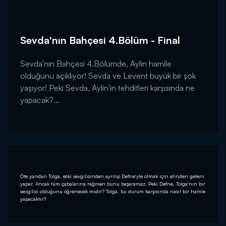
Sevda'nın Bahçesi 4.Bölüm - Final
Sevda'nın Bahçesi 4.Bölümde, Aylin hamile
olduğunu açıklıyor! Sevda ve Levent büyük bir şok
yaşıyor! Peki Sevda, Aylin'in tehditleri karşısında ne
yapacak?...
Öte yandan Tolga, eski sevgilisinden ayrılıp Defne'yle olmak için elinden geleni
yapar. Ancak tüm çabalarına rağmen bunu başaramaz. Peki Defne, Tolga'nın bir
sevgilisi olduğunu öğrenecek midir? Tolga, bu durum karşısında nasıl bir hamle
yapacaktır?