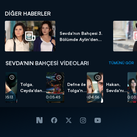
DIĞER HABERLER
Sevda'nın Bahçesi 3.
Bölümde Aylin'den...
SEVDA'NIN BAHÇESI VIDEOLARI
TÜMÜNÜ GÖR
Tolga,
Defne ile
Hakan,
Ceyda'dan
Tolga'nın
Sevda'nın
ayrılabilecek
romantik
büyük
0:05:13
00:05:45
00:04:56
00:03
mi?
akşam
sırrını
yemeği!
öğreniyor!