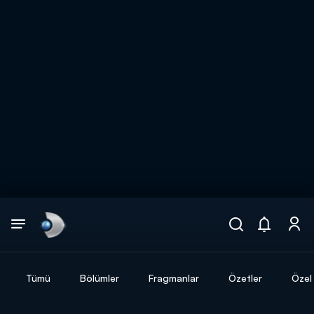
Arama
muhteşem ikili
ARAMA SONUÇLARI
Tümü
Bölümler
Fragmanlar
Özetler
Özel 
DİĞER SONUÇLAR