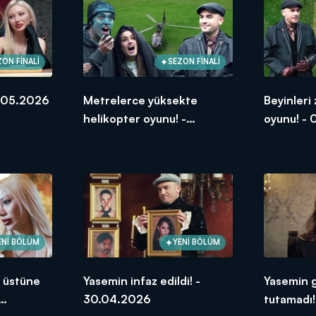
ZON FİNALİ
SEZON FİNALİ
7.05.2026
Metrelerce yüksekte
Beyinleri
helikopter oyunu! -
oyunu! -
07.05.2026
ENİ BÖLÜM
YENİ BÖLÜM
i üstüne
Yasemin infaz edildi! -
Yasemin g
30.04.2026
tutamadı