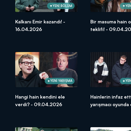
YENİ BÖLÜM
YEN
Kalkanı Emir kazandı! -
Bir masuma hain 
16.04.2026
teklifi! - 09.04.2
YENİ YARIŞMA
YEN
Hangi hain kendini ele
Hainlerin infaz ett
verdi? - 09.04.2026
yarışmacı oyunda 
çıktı! - 09.04.20