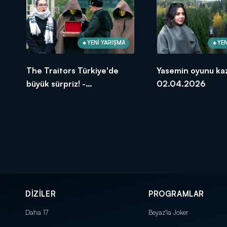
YENİ YARIŞMA
YEN
The Traitors Türkiye'de
Yasemin oyunu kaz
büyük sürpriz! -
02.04.2026
02.04.2026
DİZİLER
PROGRAMLAR
Daha 17
Beyaz'la Joker