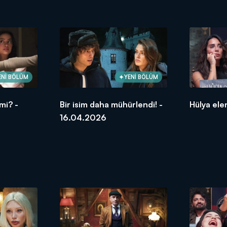
ENİ BÖLÜM
YENİ BÖLÜM
mi? -
Bir isim daha mühürlendi! -
Hülya ele
16.04.2026