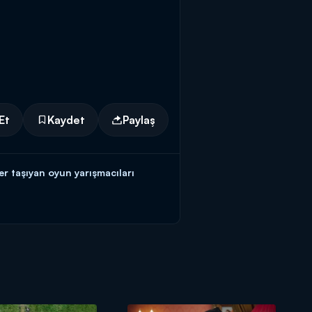
Et
Kaydet
Paylaş
r taşıyan oyun yarışmacıları
'de!