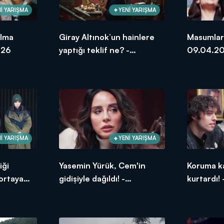
İ YARIŞMA
YENİ YARIŞMA
olma
Giray Altınok’un hainlere
Masumlar i
026
yaptığı teklif ne? -
09.04.2
09.04.2026
İ YARIŞMA
YENİ YARIŞMA
iği
Yasemin Yürük, Cem'in
Koruma ka
ortaya
gidişiyle dağıldı! -
kurtardı!
26
09.04.2026