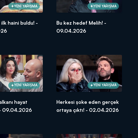
YENİ YARIŞMA
YENİ YARIŞMA
lk haini buldu! -
Bu kez hedef Melih! -
026
09.04.2026
YENİ YARIŞMA
YENİ YARIŞMA
lkanı hayat
Herkesi şoke eden gerçek
 - 09.04.2026
ortaya çıktı! - 02.04.2026