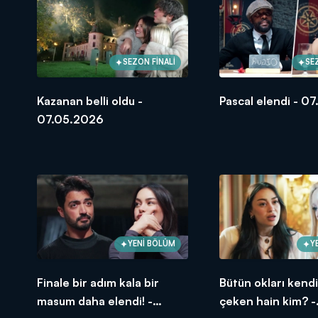
SEZON FİNALİ
SE
Kazanan belli oldu -
Pascal elendi - 0
07.05.2026
YENİ BÖLÜM
Y
Finale bir adım kala bir
Bütün okları kend
masum daha elendi! -
çeken hain kim? -