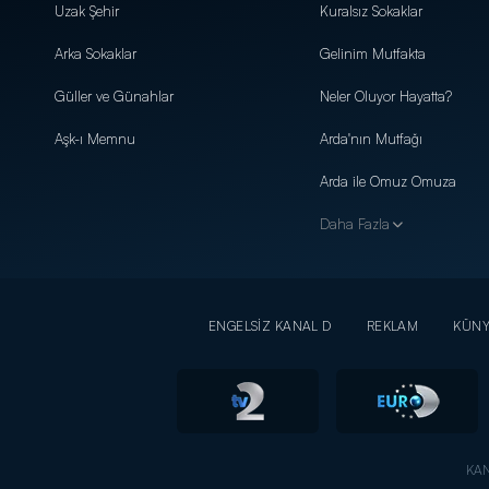
Uzak Şehir
Kuralsız Sokaklar
Arka Sokaklar
Gelinim Mutfakta
Güller ve Günahlar
Neler Oluyor Hayatta?
Aşk-ı Memnu
Arda'nın Mutfağı
Arda ile Omuz Omuza
Daha Fazla
ENGELSİZ KANAL D
REKLAM
KÜN
KAN