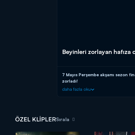
Beyinleri zorlayan hafıza
7 Mayıs Perşembe akşamı sezon fina
zorladı!
daha fazla oku
Giray Altınok'un sunumuyla "The Tr
The Traitors Türkiye’nin Digital Adr
ÖZEL KLİPLER
Sırala