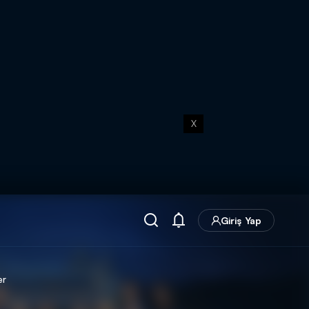
X
Giriş Yap
er