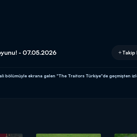
 oyunu! - 07.05.2026
Takip 
li bölümüyle ekrana gelen "The Traitors Türkiye"de geçmişten izle
aitors Türkiye" Sezon Finali bölümüyle Perşembe 21.45'te Kanal D
esi Prime Video