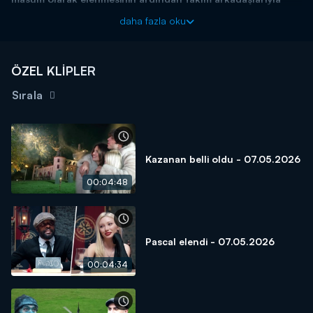
gergin bir polemiğe girdi!
daha fazla oku
Giray Altınok'un sunumuyla "The Traitors Türkiye" Perşembe
21.45'te Kanal D'de!
ÖZEL KLİPLER
The Traitors Türkiye’nin Digital Adresi Prime Video
Sırala
Kazanan belli oldu - 07.05.2026
00:04:48
Pascal elendi - 07.05.2026
00:04:34