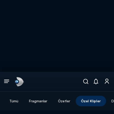
Arama
muhteşem ikili
ARAMA SONUÇLARI
Tümü
Fragmanlar
Özetler
Özel Klipler
D
DİĞER SONUÇLAR