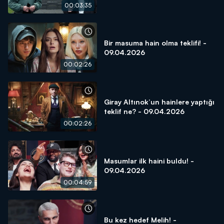
00:03:35
Bir masuma hain olma teklifi! -
09.04.2026
00:02:26
Giray Altınok’un hainlere yaptığı
teklif ne? - 09.04.2026
00:02:26
Masumlar ilk haini buldu! -
09.04.2026
00:04:59
Bu kez hedef Melih! -