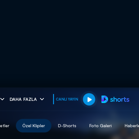
muhteşem ikili
DAHA FAZLA
CANLI YAYIN
I
etler
Özel Klipler
D-Shorts
Foto Galeri
Haberl