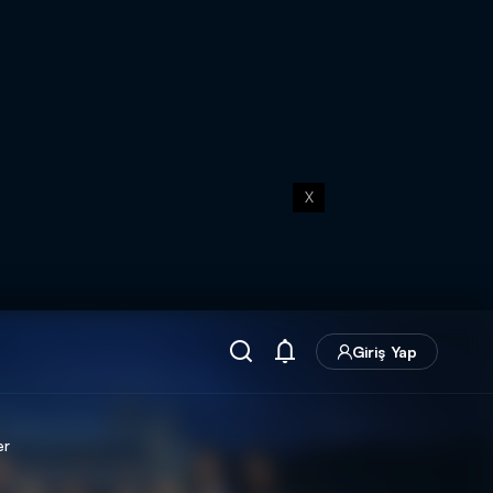
X
Giriş Yap
er