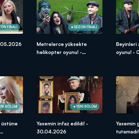
ZON FİNALİ
SEZON FİNALİ
7.05.2026
Metrelerce yüksekte
Beyinleri
helikopter oyunu! -
oyunu! -
07.05.2026
ENİ BÖLÜM
YENİ BÖLÜM
i üstüne
Yasemin infaz edildi! -
Yasemin g
30.04.2026
tutamadı