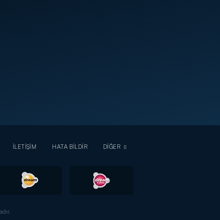
İLETİŞİM
HATA BİLDİR
DİĞER
dır.