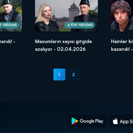
İ YARIŞMA
YENİ YARIŞMA
andı! -
Masumların sayısı gitgide
Hainler b
azalıyor - 02.04.2026
kazandı!
1
2