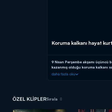
Koruma kalkanı hayat kur
9 Nisan Perşembe akşamı üçüncü böl
kazanmış olduğu koruma kalkanı s
daha fazla oku
Giray Altınok'un sunumuyla "The Tr
The Traitors Türkiye’nin Digital Adr
ÖZEL KLİPLER
Sırala