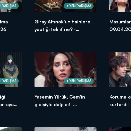
İ YARIŞMA
YENİ YARIŞMA
olma
Giray Altınok’un hainlere
Masumlar i
026
yaptığı teklif ne? -
09.04.2
09.04.2026
İ YARIŞMA
YENİ YARIŞMA
iği
Yasemin Yürük, Cem'in
Koruma ka
ortaya
gidişiyle dağıldı! -
kurtardı!
26
09.04.2026