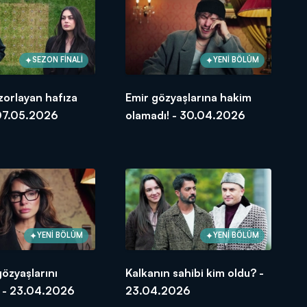
SEZON FİNALİ
YENİ BÖLÜM
 zorlayan hafıza
Emir gözyaşlarına hakim
 07.05.2026
olamadı! - 30.04.2026
YENİ BÖLÜM
YENİ BÖLÜM
özyaşlarını
Kalkanın sahibi kim oldu? -
! - 23.04.2026
23.04.2026