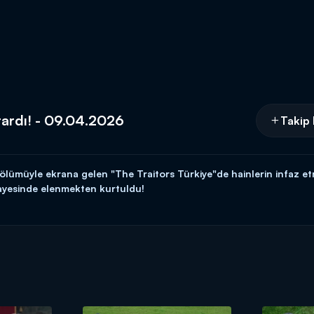
tardı! - 09.04.2026
Takip 
ümüyle ekrana gelen "The Traitors Türkiye"de hainlerin infaz et
ayesinde elenmekten kurtuldu!
aitors Türkiye" Perşembe 21.45'te Kanal D'de!
esi Prime Video