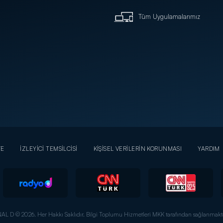
Tüm Uygulamalarımız
YE
İZLEYİCİ TEMSİLCİSİ
KİŞİSEL VERİLERİN KORUNMASI
YARDIM
AL D © 2026. Her Hakkı Saklıdır.
Bilgi Toplumu Hizmetleri MKK tarafından sağlanmakta