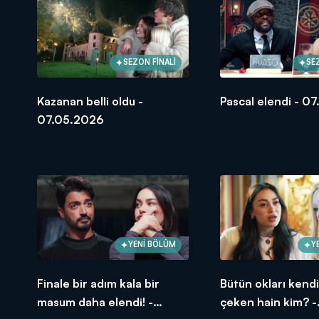
SEZON FİNALİ
SE
Kazanan belli oldu -
Pascal elendi - 0
07.05.2026
YENİ BÖLÜM
Y
Finale bir adım kala bir
Bütün okları kend
masum daha elendi! -
çeken hain kim? -