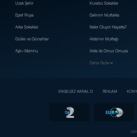
Uzak Şehir
Kuralsız Sokaklar
Eşref Rüya
Gelinim Mutfakta
Arka Sokaklar
Neler Oluyor Hayatta?
Güller ve Günahlar
Arda'nın Mutfağı
Aşk-ı Memnu
Arda ile Omuz Omuza
Daha Fazla
ENGELSİZ KANAL D
REKLAM
KÜN
KAN