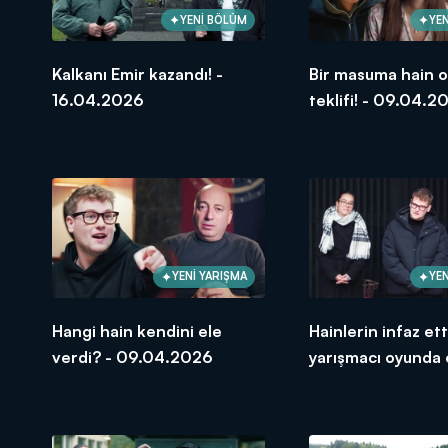
YENİ BÖLÜM
YEN
Kalkanı Emir kazandı! -
Bir masuma hain 
16.04.2026
teklifi! - 09.04.2
YENİ YARIŞMA
YEN
Hangi hain kendini ele
Hainlerin infaz ett
verdi? - 09.04.2026
yarışmacı oyunda 
çıktı! - 09.04.20