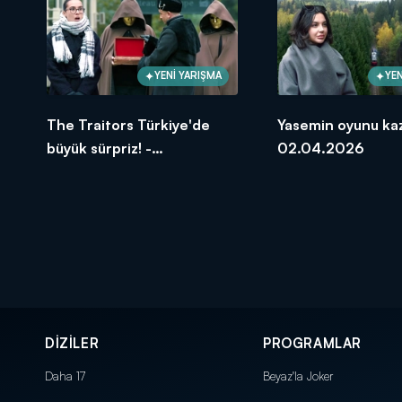
YENİ YARIŞMA
YEN
The Traitors Türkiye'de
Yasemin oyunu kaz
büyük sürpriz! -
02.04.2026
02.04.2026
DİZİLER
PROGRAMLAR
Daha 17
Beyaz'la Joker