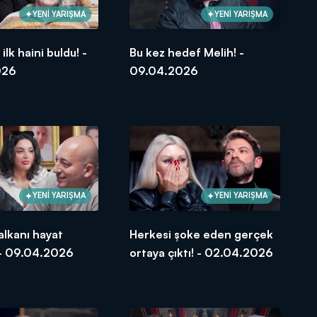
YENİ YARIŞMA
YENİ YARIŞMA
lk haini buldu! -
Bu kez hedef Melih! -
026
09.04.2026
YENİ YARIŞMA
YENİ YARIŞMA
lkanı hayat
Herkesi şoke eden gerçek
 - 09.04.2026
ortaya çıktı! - 02.04.2026