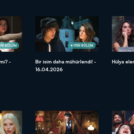
ENİ BÖLÜM
YENİ BÖLÜM
mi? -
Bir isim daha mühürlendi! -
Hülya ele
16.04.2026