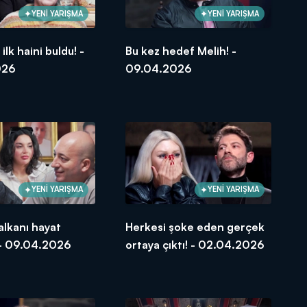
YENİ YARIŞMA
YENİ YARIŞMA
lk haini buldu! -
Bu kez hedef Melih! -
026
09.04.2026
YENİ YARIŞMA
YENİ YARIŞMA
lkanı hayat
Herkesi şoke eden gerçek
 - 09.04.2026
ortaya çıktı! - 02.04.2026