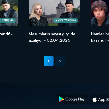
İ YARIŞMA
YENİ YARIŞMA
andı! -
Masumların sayısı gitgide
Hainler b
azalıyor - 02.04.2026
kazandı!
1
2