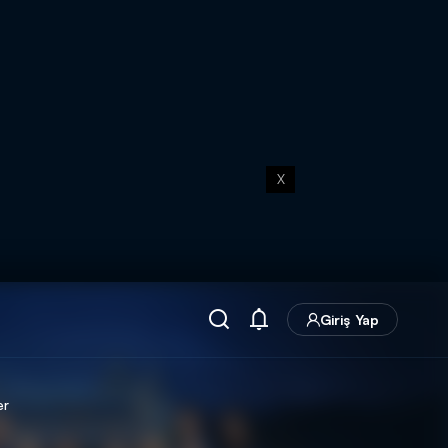
X
Giriş Yap
er