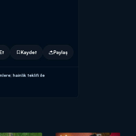
Et
Kaydet
Paylaş
e; hainlik teklifi ile