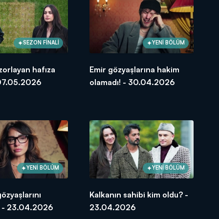
SEZON FİNALİ
YENİ BÖLÜM
 zorlayan hafıza
Emir gözyaşlarına hakim
 07.05.2026
olamadı! - 30.04.2026
YENİ BÖLÜM
YENİ BÖLÜM
özyaşlarını
Kalkanın sahibi kim oldu? -
! - 23.04.2026
23.04.2026