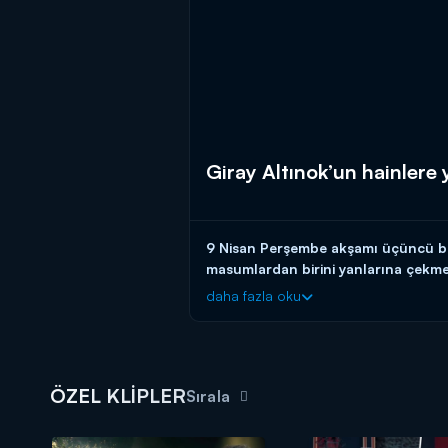
Giray Altınok’un hainlere 
9 Nisan Perşembe akşamı üçüncü bölü
masumlardan birini yanlarına çekme 
daha fazla oku
Giray Altınok'un sunumuyla "The Tr
The Traitors Türkiye’nin Digital Adr
ÖZEL KLİPLER
Sırala