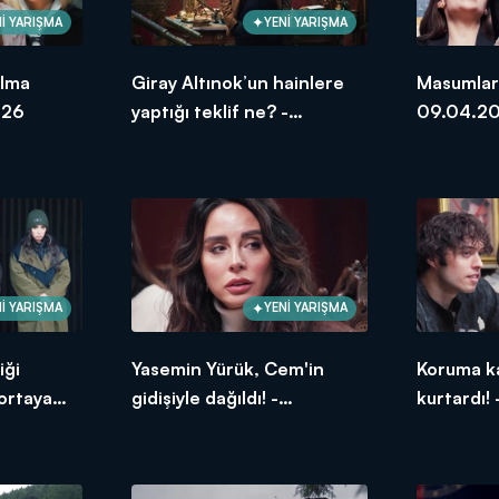
İ YARIŞMA
YENİ YARIŞMA
olma
Giray Altınok’un hainlere
Masumlar i
026
yaptığı teklif ne? -
09.04.2
09.04.2026
İ YARIŞMA
YENİ YARIŞMA
iği
Yasemin Yürük, Cem'in
Koruma ka
ortaya
gidişiyle dağıldı! -
kurtardı!
26
09.04.2026