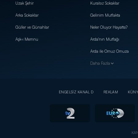
Uzak Şehir
Kuralsız Sokaklar
Arka Sokaklar
Gelinim Mutfakta
Güller ve Günahlar
Neler Oluyor Hayatta?
Aşk-ı Memnu
Arda'nın Mutfağı
Arda ile Omuz Omuza
Daha Fazla
ENGELSİZ KANAL D
REKLAM
KÜN
KAN