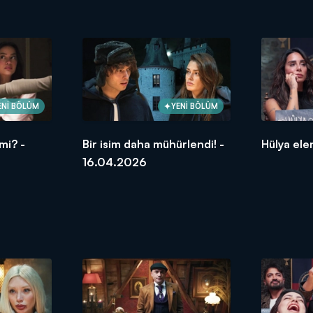
ENİ BÖLÜM
YENİ BÖLÜM
mi? -
Bir isim daha mühürlendi! -
Hülya ele
16.04.2026