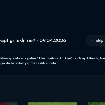
yaptığı teklif ne? - 09.04.2026
Takip 
müyle ekrana gelen "The Traitors Türkiye"de Giray Altınok, hainler
ya da bir infaz yapma teklifi sundu.
aitors Türkiye" Perşembe 21.45'te Kanal D'de!
esi Prime Video