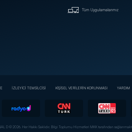
Tüm Uygulamalarımız
YE
İZLEYİCİ TEMSİLCİSİ
KİŞİSEL VERİLERİN KORUNMASI
YARDIM
AL D © 2026. Her Hakkı Saklıdır.
Bilgi Toplumu Hizmetleri MKK tarafından sağlanmakta