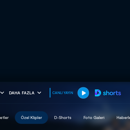
muhteşem ikili
DAHA FAZLA
CANLI YAYIN
I
etler
Özel Klipler
D-Shorts
Foto Galeri
Haberl