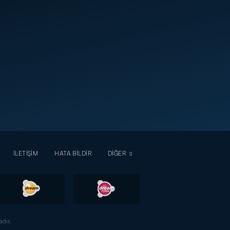
İLETİŞİM
HATA BİLDİR
DİĞER
dır.