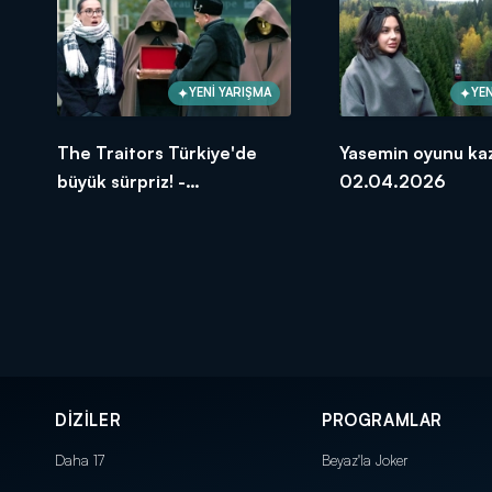
YENİ YARIŞMA
YEN
The Traitors Türkiye'de
Yasemin oyunu kaz
büyük sürpriz! -
02.04.2026
02.04.2026
DİZİLER
PROGRAMLAR
Daha 17
Beyaz'la Joker