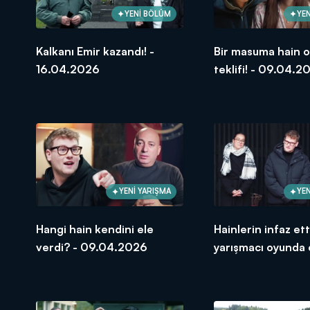
YENİ BÖLÜM
YEN
Kalkanı Emir kazandı! -
Bir masuma hain 
16.04.2026
teklifi! - 09.04.2
YENİ YARIŞMA
YEN
Hangi hain kendini ele
Hainlerin infaz ett
verdi? - 09.04.2026
yarışmacı oyunda 
çıktı! - 09.04.20