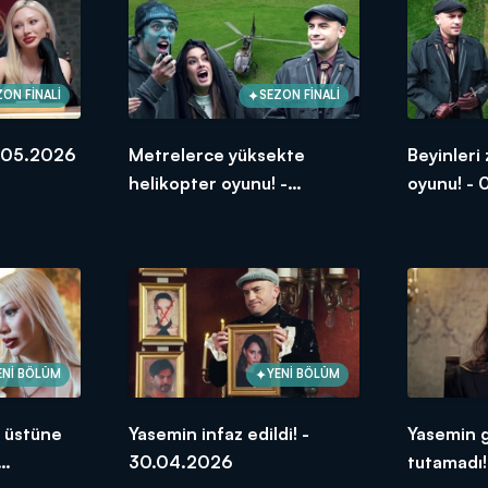
ZON FİNALİ
SEZON FİNALİ
7.05.2026
Metrelerce yüksekte
Beyinleri
helikopter oyunu! -
oyunu! -
07.05.2026
ENİ BÖLÜM
YENİ BÖLÜM
i üstüne
Yasemin infaz edildi! -
Yasemin g
30.04.2026
tutamadı