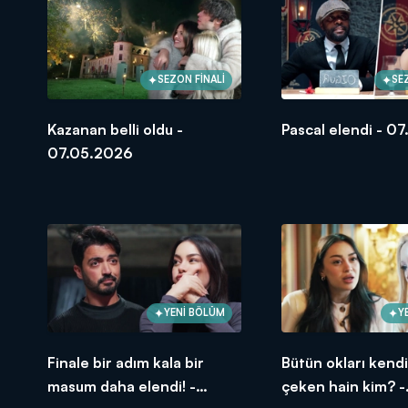
SEZON FİNALİ
SE
Kazanan belli oldu -
Pascal elendi - 0
07.05.2026
YENİ BÖLÜM
Y
Finale bir adım kala bir
Bütün okları kend
masum daha elendi! -
çeken hain kim? -