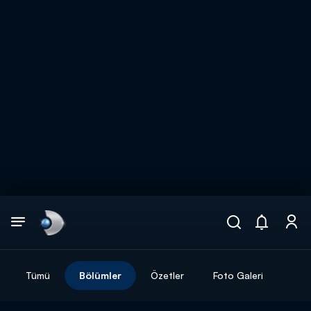
Arama
muhteşem ikili
ARAMA SONUÇLARI
Tümü
Bölümler
Özetler
Foto Galeri
DİĞER SONUÇLAR