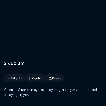
27.Bölüm
Takip Et
Kaydet
Paylaş
Yasemin, Sinan’dan ayrı kalamayacağını anlıyor ve ona destek
olmaya çalışıyor.
Yasemin, Sinan’dan ayrı kalamayacağını anlar ve ona destek