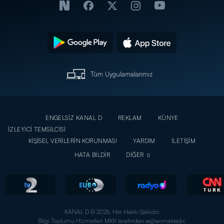
Tüm Uygulamalarımız
ENGELSİZ KANAL D
REKLAM
KÜNYE
İZLEYİCİ TEMSİLCİSİ
KİŞİSEL VERİLERİN KORUNMASI
YARDIM
İLETİŞİM
HATA BİLDİR
DİĞER
KANAL D © 2026. Her Hakkı Saklıdır.
Bilgi Toplumu Hizmetleri MKK tarafından sağlanmaktadır.