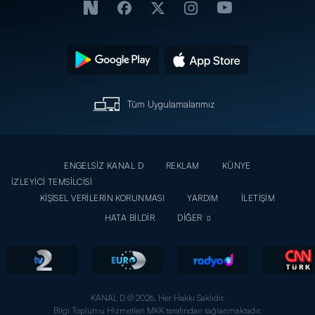
Tüm Uygulamalarımız
ENGELSİZ KANAL D
REKLAM
KÜNYE
İZLEYİCİ TEMSİLCİSİ
KİŞİSEL VERİLERİN KORUNMASI
YARDIM
İLETİŞİM
HATA BİLDİR
DİĞER
KANAL D © 2026. Her Hakkı Saklıdır.
Bilgi Toplumu Hizmetleri MKK tarafından sağlanmaktadır.