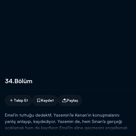
34.Bölüm
Takip Et
Kaydet
Paylaş
Emel’in tuttuğu dedektif, Yasemin’le Kenan’ın konuşmalarını
yanlış anlayıp, kaydediyor. Yasemin de, hem Sinan’a gerçeği
açıklamak hem de kayıtların Emel’in eline geçmesini engellemek
için çırpınıp duruyor.