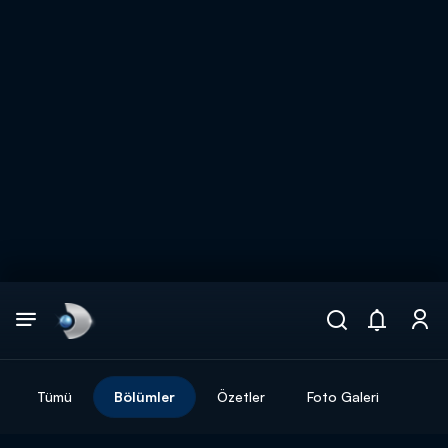
Arama
muhteşem ikili
ARAMA SONUÇLARI
Tümü
Bölümler
Özetler
Foto Galeri
DİĞER SONUÇLAR