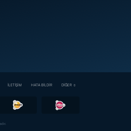
İLETİŞİM
HATA BİLDİR
DİĞER
dır.