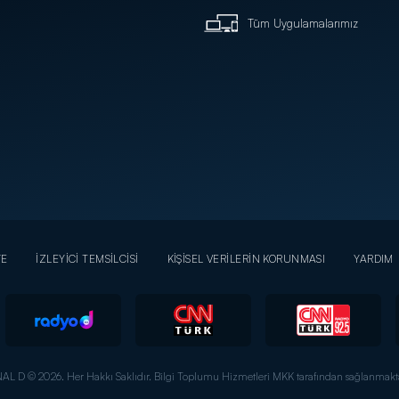
Tüm Uygulamalarımız
YE
İZLEYİCİ TEMSİLCİSİ
KİŞİSEL VERİLERİN KORUNMASI
YARDIM
AL D © 2026. Her Hakkı Saklıdır.
Bilgi Toplumu Hizmetleri MKK tarafından sağlanmakta