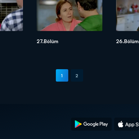
27.Bölüm
26.Bölüm
1
2