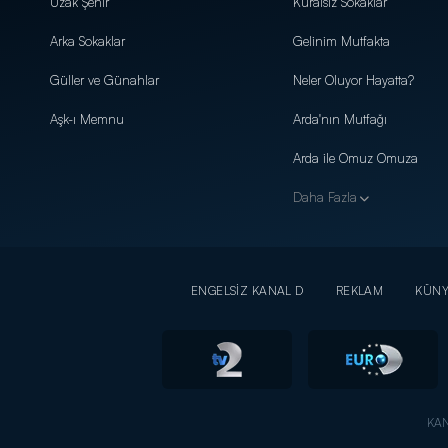
Uzak Şehir
Kuralsız Sokaklar
Arka Sokaklar
Gelinim Mutfakta
Güller ve Günahlar
Neler Oluyor Hayatta?
Aşk-ı Memnu
Arda'nın Mutfağı
Arda ile Omuz Omuza
Daha Fazla
ENGELSİZ KANAL D
REKLAM
KÜN
KAN