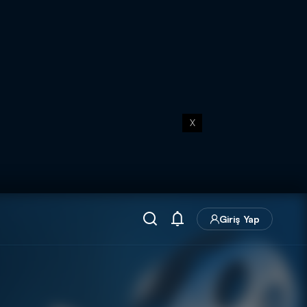
X
Giriş Yap