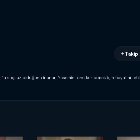
Takip 
n’ın suçsuz olduğuna inanan Yasemin, onu kurtarmak için hayatını tehlike
ır. Ona inanmaktan başka çaresi yoktur.
ıştırmak istemez. Elif ise Ömer’den gizli restoranla ilgili problemleri bir ç
n birinin babasıyla yeni bir aşka yelken açar. Ancak bu aşkın önünde cid
or durumda bırakır ve Gamze’yle aralarının bozulmasına neden olur.