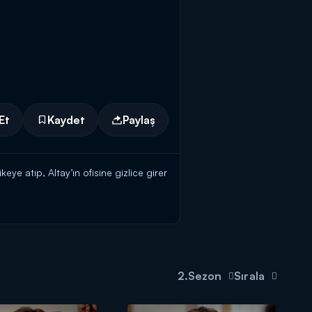
Et
Kaydet
Paylaş
ye atıp, Altay’ın ofisine gizlice girer
ırpıda halleder.
di bir engel vardır.
2.Sezon
Sırala