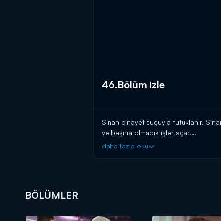
46.Bölüm izle
Sinan cinayet suçuyla tutuklanır. Sina
ve başına olmadık işler açar.
daha fazla oku
Nermin kocasını affedip tekrar eve al
Ömer, Elif’i restoranla ilgili işlere kar
BÖLÜMLER
Zeliş mankenlik dersi verdiği kızlarda
Arda’nın neden olduğu kavga Mert’i z