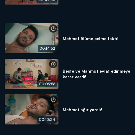
Mehmet ölüme çelme taktı!
00:14:52
Beste ve Mahmut evlat edinmeye
karar verdi!
00:09:56
Mehmet ağır yaralı!
00:10:24