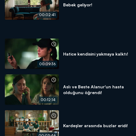
Bebek geliyor!
00:02:41
Hatice kendisini yakmaya kalktı!
00:09:36
Aslı ve Beste Alanur'un hasta
olduğunu öğrendi!
00:12:14
Kardeşler arasında buzlar eridi!
00:03:46