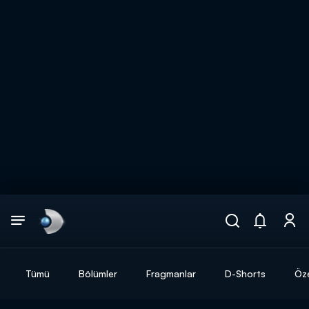
Arama
muhteşem ikili
ARAMA SONUÇLARI
Tümü
Bölümler
Fragmanlar
D-Shorts
Öze
DİĞER SONUÇLAR