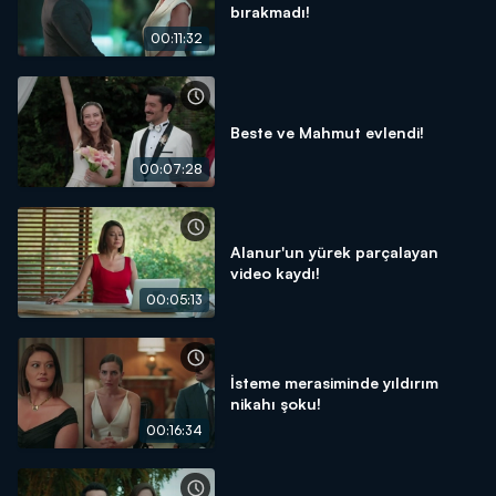
bırakmadı!
00:11:32
Beste ve Mahmut evlendi!
00:07:28
Alanur'un yürek parçalayan
video kaydı!
00:05:13
İsteme merasiminde yıldırım
nikahı şoku!
00:16:34