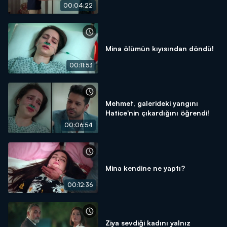
00:04:22
Mina ölümün kıyısından döndü!
00:11:53
Mehmet, galerideki yangını
Hatice'nin çıkardığını öğrendi!
00:06:54
Mina kendine ne yaptı?
00:12:36
Ziya sevdiği kadını yalnız