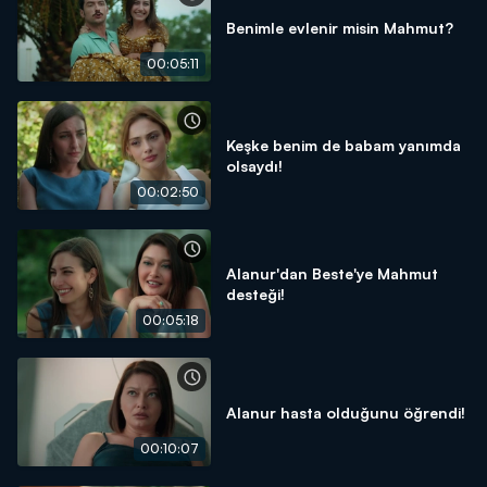
Benimle evlenir misin Mahmut?
00:05:11
Keşke benim de babam yanımda
olsaydı!
00:02:50
Alanur'dan Beste'ye Mahmut
desteği!
00:05:18
Alanur hasta olduğunu öğrendi!
00:10:07