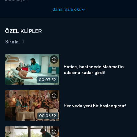
Aslı'nın buluşma teklifini kabul eden Mehmet, annesinin ısrarı ile
daha fazla oku
nişan konusunun konuşulacağı yemeğe kalmıştır. Aslı Mehmet'i
bekler ancak Mehmet buluşmaya gelmez. Ancak Mehmet bir
şekilde Aslı'nın ev adresini bulur ve oraya gider. İki gencin
ÖZEL KLİPLER
aralarındaki aşk filizlenmeye başlamıştır bile.
Sırala
Veda Mektubu yeni bölümleriyle her pazartesi 20.00'da
Kanal D'de!
Hatice, hastanede Mehmet'in
odasına kadar girdi!
00:07:52
Her veda yeni bir başlangıçtır!
00:06:32