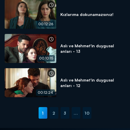
Kızlarıma dokunamazsınız!
00:12:26
Aslı ve Mehmet'in duygusal
anları - 13
00:10:15
Aslı ve Mehmet'in duygusal
anları - 12
00:12:24
1
2
3
...
10