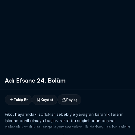
Adı Efsane 24. Bölüm
Takip Et
Kaydet
Paylaş
Fiko, hayatındaki zorluklar sebebiyle yavaştan karanlık tarafın
işlerine dahil olmaya başlar. Fakat bu seçimi onun başına
gelecek kötülükleri engelleyemeyecektir. İlk darbeyi ise bir saldırı
sonucunda vurularak almıştır. Fiko'nun aldığı bu yara, Sibel'i de