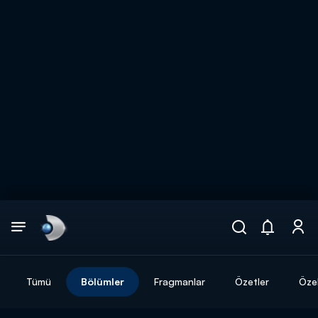
Arama
muhteşem ikili
ARAMA SONUÇLARI
Tümü
Bölümler
Fragmanlar
Özetler
Özel
DİĞER SONUÇLAR