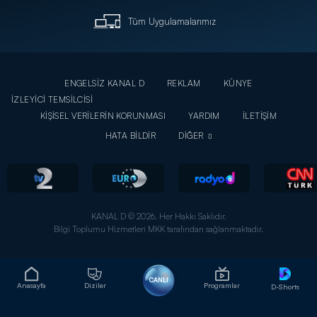
Tüm Uygulamalarımız
ENGELSİZ KANAL D
REKLAM
KÜNYE
İZLEYİCİ TEMSİLCİSİ
KİŞİSEL VERİLERİN KORUNMASI
YARDIM
İLETİŞİM
HATA BİLDİR
DİĞER
KANAL D © 2026. Her Hakkı Saklıdır.
Bilgi Toplumu Hizmetleri MKK tarafından sağlanmaktadır.
CANLI
Anasayfa
Diziler
Programlar
D-Shorts