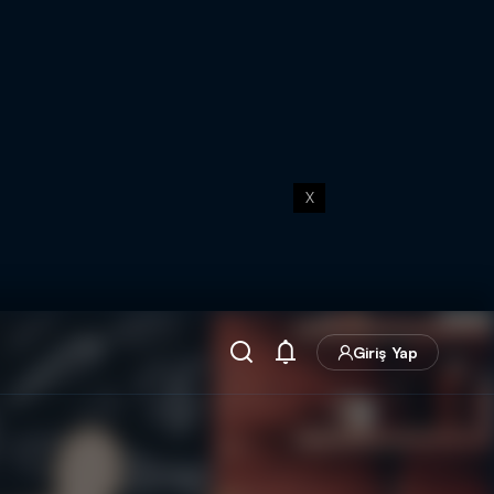
X
Giriş Yap