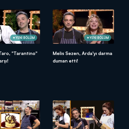
YENİ BÖLÜM
YENİ BÖLÜM
Taro, "Tarantino"
Melis Sezen, Arda'yı darma
rşı!
duman etti!