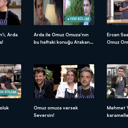
YENİ BÖLÜM
n'i, Arda
Arda ile Omuz Omuza'nın
Ercan Saa
a!
bu haftaki konuğu Atakan
Omuz Omu
Hoşgören oldu!
mesajı!
ENİ BÖLÜM
oluk
Omuz omuza versek
Mehmet Y
Seversin!
karamelle