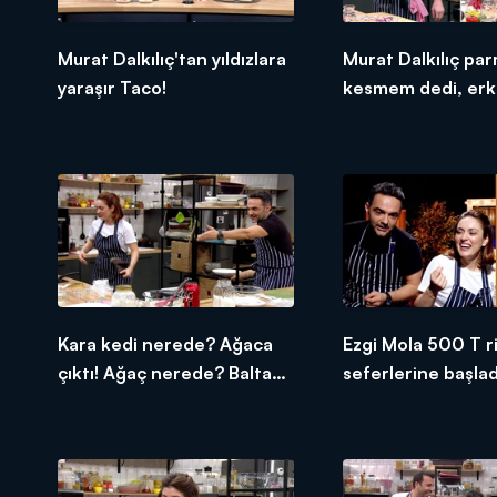
Murat Dalkılıç'tan yıldızlara
Murat Dalkılıç pa
yaraşır Taco!
kesmem dedi, er
konuştu!
Kara kedi nerede? Ağaca
Ezgi Mola 500 T r
çıktı! Ağaç nerede? Balta
seferlerine başlad
kesti!