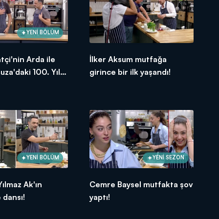
YENİ BÖLÜM
tçi'nin Arda ile
İlker Aksum mutfağa
za'daki 100. Yıl
girince bir ilk yaşandı!
YENİ BÖLÜM
YENİ SEZON
ılmaz Ak'ın
Cemre Baysel mutfakta şov
 dansı!
yaptı!