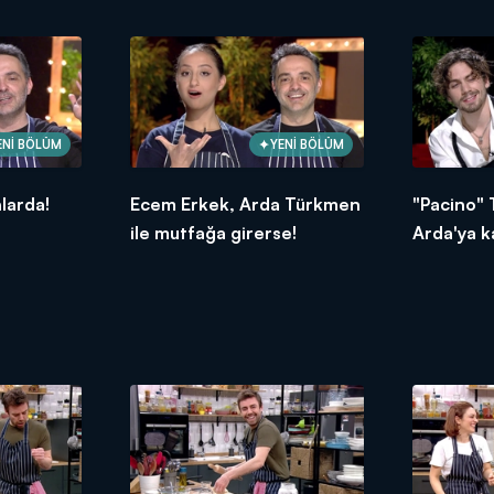
ENİ BÖLÜM
YENİ BÖLÜM
nlarda!
Ecem Erkek, Arda Türkmen
"Pacino" 
ile mutfağa girerse!
Arda'ya ka