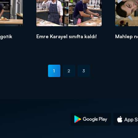
gotik
Emre Karayel sınıfta kaldı!
Mahlep ne
1
2
3