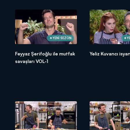
YENİ SEZON
Y
Feyyaz Şerifoğlu ile mutfak
Yeliz Kuvancı isya
savaşları VOL-1