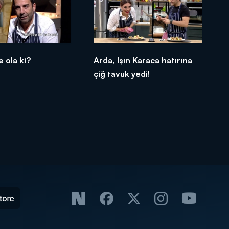
 ola ki?
Arda, Işın Karaca hatırına
çiğ tavuk yedi!