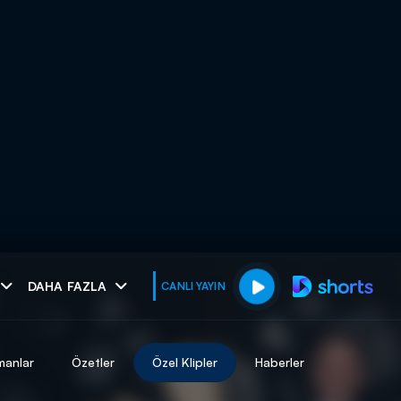
muhteşem ikili
DAHA FAZLA
CANLI YAYIN
I
manlar
Özetler
Özel Klipler
Haberler