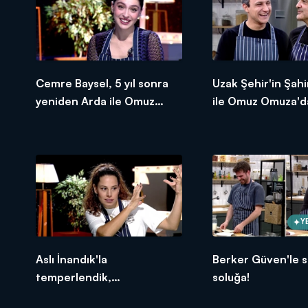
Cemre Baysel, 5 yıl sonra
Uzak Şehir'in Şahi
yeniden Arda ile Omuz
ile Omuz Omuza'd
Omuza'da!
Y
Aslı İnandık'la
Berker Güven'le s
temperlendik,
soluğa!
helmelendik!