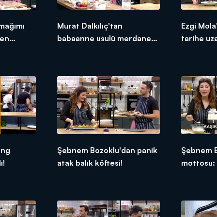
rmağımı
Murat Dalkılıç'tan
Ezgi Mola
ken
babaanne usulü merdane
tarihe uz
kullanımı!
ing
Şebnem Bozoklu'dan panik
Şebnem B
ı!
atak balık köftesi!
mottosu: