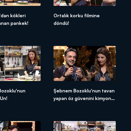
'dan kökleri
Ortalık korku filmine
anan pankek!
döndü!
ozoklu'nun
Şebnem Bozoklu'nun tavan
 Un!
yapan öz güvenini kimyon
indirdi!