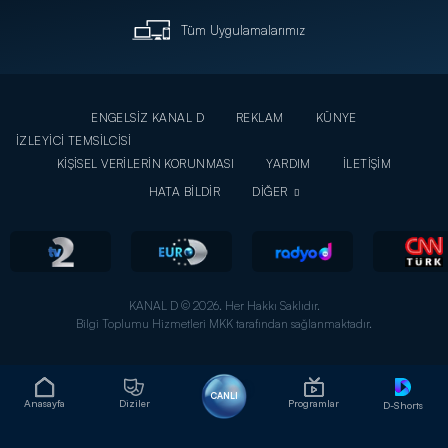
Tüm Uygulamalarımız
ENGELSİZ KANAL D
REKLAM
KÜNYE
İZLEYİCİ TEMSİLCİSİ
KİŞİSEL VERİLERİN KORUNMASI
YARDIM
İLETİŞİM
HATA BİLDİR
DİĞER
KANAL D © 2026. Her Hakkı Saklıdır.
Bilgi Toplumu Hizmetleri MKK tarafından sağlanmaktadır.
CANLI
Anasayfa
Diziler
Programlar
D-Shorts