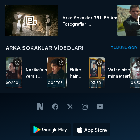
Arka Sokaklar 751. Bölüm
Fotoğrafları ...
ARKA SOKAKLAR VIDEOLARI
TÜMÜNÜ GÖR
Nazike'nin
Ekibe
Vatan size
yersiz
hain
minnettar!
isteği...
pusu...
00:02:10
00:17:13
00:03:58
00:06:5