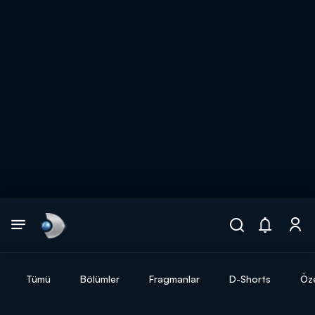
Arama
muhteşem ikili
ARAMA SONUÇLARI
Tümü
Bölümler
Fragmanlar
D-Shorts
Öze
DİĞER SONUÇLAR