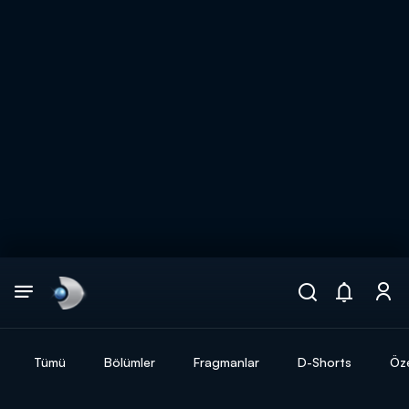
Arama
muhteşem ikili
ARAMA SONUÇLARI
Tümü
Bölümler
Fragmanlar
D-Shorts
Öze
DİĞER SONUÇLAR