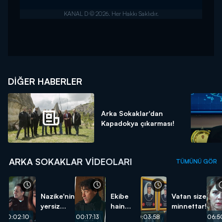
DIĞER HABERLER
Arka Sokaklar'dan
Kapadokya çıkarması!
ARKA SOKAKLAR VIDEOLARI
TÜMÜNÜ GÖR
Nazike'nin
Ekibe
Vatan size
yersiz
hain
minnettar!
isteği...
pusu...
00:02:10
00:17:13
00:03:58
00:06:5