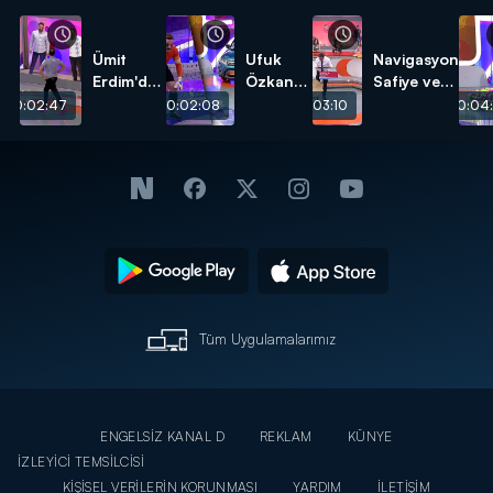
Ümit
Ufuk
Navigasyon
Erdim'den
Özkan
Safiye ve
erkeklere
ve Ümit
Davulcu
00:02:47
00:02:08
00:03:10
00:04:
kıyak!
Karan
Faik!
karşı
karşıya!
Tüm Uygulamalarımız
ENGELSİZ KANAL D
REKLAM
KÜNYE
İZLEYİCİ TEMSİLCİSİ
KİŞİSEL VERİLERİN KORUNMASI
YARDIM
İLETİŞİM