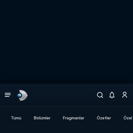
Arama
muhteşem ikili
ARAMA SONUÇLARI
Tümü
Bölümler
Fragmanlar
Özetler
Özel 
DİĞER SONUÇLAR