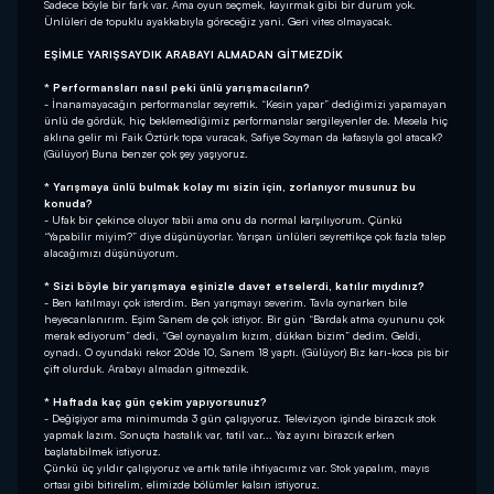
Sadece böyle bir fark var. Ama oyun seçmek, kayırmak gibi bir durum yok.
Ünlüleri de topuklu ayakkabıyla göreceğiz yani. Geri vites olmayacak.
EŞİMLE YARIŞSAYDIK ARABAYI ALMADAN GİTMEZDİK
* Performansları nasıl peki ünlü yarışmacıların?
- İnanamayacağın performanslar seyrettik. “Kesin yapar” dediğimizi yapamayan
ünlü de gördük, hiç beklemediğimiz performanslar sergileyenler de. Mesela hiç
aklına gelir mi Faik Öztürk topa vuracak, Safiye Soyman da kafasıyla gol atacak?
(Gülüyor) Buna benzer çok şey yaşıyoruz.
* Yarışmaya ünlü bulmak kolay mı sizin için, zorlanıyor musunuz bu
konuda?
- Ufak bir çekince oluyor tabii ama onu da normal karşılıyorum. Çünkü
“Yapabilir miyim?” diye düşünüyorlar. Yarışan ünlüleri seyrettikçe çok fazla talep
alacağımızı düşünüyorum.
* Sizi böyle bir yarışmaya eşinizle davet etselerdi, katılır mıydınız?
- Ben katılmayı çok isterdim. Ben yarışmayı severim. Tavla oynarken bile
heyecanlanırım. Eşim Sanem de çok istiyor. Bir gün “Bardak atma oyununu çok
merak ediyorum” dedi, “Gel oynayalım kızım, dükkan bizim” dedim. Geldi,
oynadı. O oyundaki rekor 20’de 10, Sanem 18 yaptı. (Gülüyor) Biz karı-koca pis bir
çift olurduk. Arabayı almadan gitmezdik.
* Haftada kaç gün çekim yapıyorsunuz?
- Değişiyor ama minimumda 3 gün çalışıyoruz. Televizyon işinde birazcık stok
yapmak lazım. Sonuçta hastalık var, tatil var... Yaz ayını birazcık erken
başlatabilmek istiyoruz.
Çünkü üç yıldır çalışıyoruz ve artık tatile ihtiyacımız var. Stok yapalım, mayıs
ortası gibi bitirelim, elimizde bölümler kalsın istiyoruz.