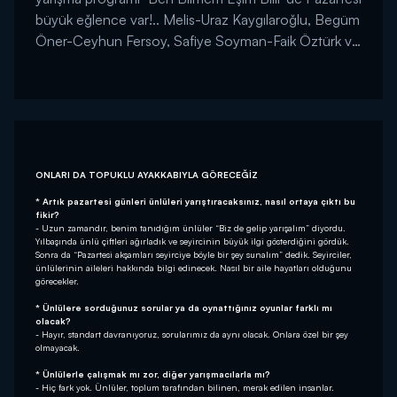
büyük eğlence var!.. Melis-Uraz Kaygılaroğlu, Begüm
Öner-Ceyhun Fersoy, Safiye Soyman-Faik Öztürk ve
İmre-Nihat Altınkaya çiftleri yarışacak! Ben Bilmem
Eşim Bilir Ünlüler Özel Bölüm Pazartesi akşamı saat
20:00'de Kanal D'de!...
ONLARI DA TOPUKLU AYAKKABIYLA GÖRECEĞİZ
* Artık pazartesi günleri ünlüleri yarıştıracaksınız, nasıl ortaya çıktı bu
fikir?
- Uzun zamandır, benim tanıdığım ünlüler “Biz de gelip yarışalım” diyordu.
Yılbaşında ünlü çiftleri ağırladık ve seyircinin büyük ilgi gösterdiğini gördük.
Sonra da “Pazartesi akşamları seyirciye böyle bir şey sunalım” dedik. Seyirciler,
ünlülerinin aileleri hakkında bilgi edinecek. Nasıl bir aile hayatları olduğunu
görecekler.
* Ünlülere sorduğunuz sorular ya da oynattığınız oyunlar farklı mı
olacak?
- Hayır, standart davranıyoruz, sorularımız da aynı olacak. Onlara özel bir şey
olmayacak.
* Ünlülerle çalışmak mı zor, diğer yarışmacılarla mı?
- Hiç fark yok. Ünlüler, toplum tarafından bilinen, merak edilen insanlar.