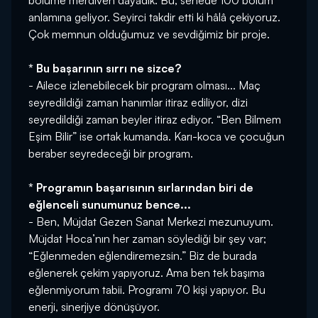
bölüme merdiven dayadık. Bu, senede 100 bölüm
anlamına geliyor. Seyirci takdir etti ki hâlâ çekiyoruz.
Çok memnun olduğumuz ve sevdiğimiz bir proje.
* Bu başarının sırrı ne sizce?
- Ailece izlenebilecek bir program olması... Maç
seyredildiği zaman hanımlar itiraz ediliyor, dizi
seyredildiği zaman beyler itiraz ediyor. “Ben Bilmem
Eşim Bilir” ise ortak kumanda. Karı-koca ve çocuğun
beraber seyredeceği bir program.
* Programın başarısının sırlarından biri de
eğlenceli sunumunuz bence...
- Ben, Müjdat Gezen Sanat Merkezi mezunuyum.
Müjdat Hoca’nın her zaman söylediği bir şey var;
“Eğlenmeden eğlendiremezsin.” Biz de burada
eğlenerek çekim yapıyoruz. Ama ben tek başıma
eğlenmiyorum tabii. Programı 70 kişi yapıyor. Bu
enerji, sinerjiye dönüşüyor.