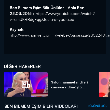
Ben Bilmem Eşim Bilir Ünlüler - Anla Beni
23.03.2015 :
https://www.youtube.com/watch?
v=cmUKRBdgEqg&feature=youtu.be
Kaynak:
http://www.hurriyet.com.tr/kelebek/paparazzi/28522401.a
DIĞER HABERLER
Salon hanımefendileri
canavara dönüştü...
BEN BILMEM EŞIM BILIR VIDEOLARI
TÜMÜNÜ GÖR