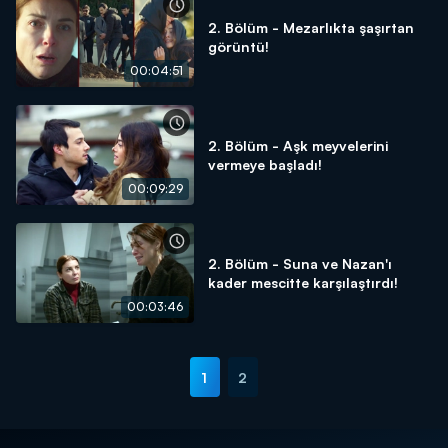
2. Bölüm - Mezarlıkta şaşırtan
görüntü!
00:04:51
2. Bölüm - Aşk meyvelerini
vermeye başladı!
00:09:29
2. Bölüm - Suna ve Nazan'ı
kader mescitte karşılaştırdı!
00:03:46
1
2