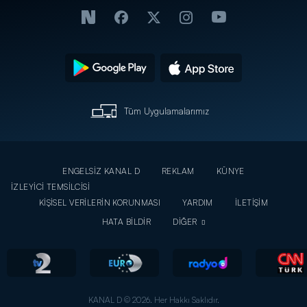
Tüm Uygulamalarımız
ENGELSİZ KANAL D
REKLAM
KÜNYE
İZLEYİCİ TEMSİLCİSİ
KİŞİSEL VERİLERİN KORUNMASI
YARDIM
İLETİŞİM
HATA BİLDİR
DİĞER
KANAL D © 2026. Her Hakkı Saklıdır.