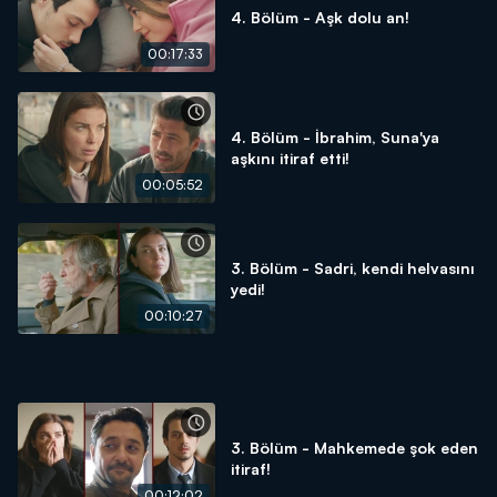
4. Bölüm - Aşk dolu an!
00:17:33
4. Bölüm - İbrahim, Suna'ya
aşkını itiraf etti!
00:05:52
3. Bölüm - Sadri, kendi helvasını
yedi!
00:10:27
3. Bölüm - Mahkemede şok eden
itiraf!
00:12:02