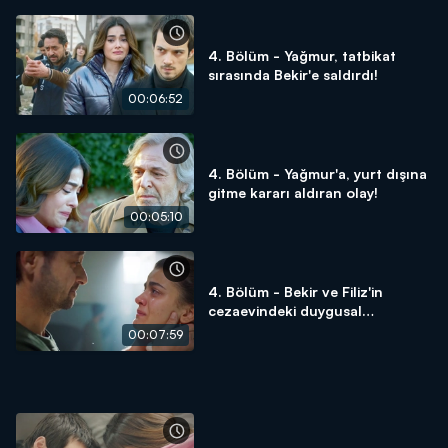
4. Bölüm - Yağmur, tatbikat
sırasında Bekir'e saldırdı!
00:06:52
4. Bölüm - Yağmur'a, yurt dışına
gitme kararı aldıran olay!
00:05:10
4. Bölüm - Bekir ve Filiz'in
cezaevindeki duygusal
konuşması!
00:07:59