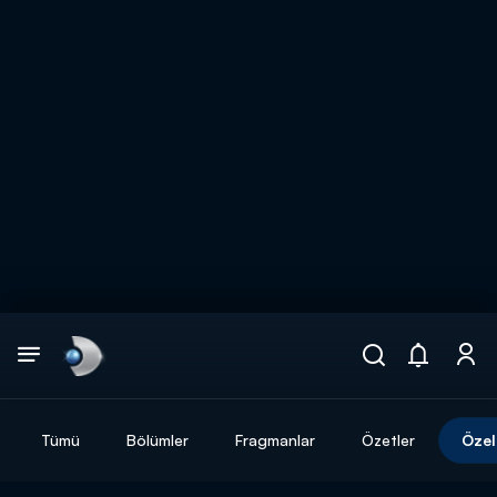
Arama
muhteşem ikili
ARAMA SONUÇLARI
Tümü
Bölümler
Fragmanlar
Özetler
Özel
DİĞER SONUÇLAR