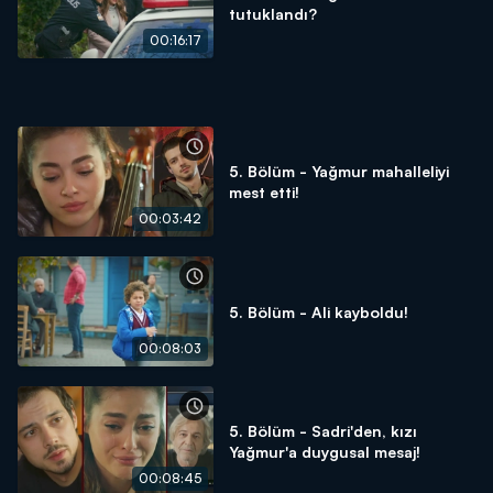
tutuklandı?
00:16:17
5. Bölüm - Yağmur mahalleliyi
mest etti!
00:03:42
5. Bölüm - Ali kayboldu!
00:08:03
5. Bölüm - Sadri'den, kızı
Yağmur'a duygusal mesaj!
00:08:45