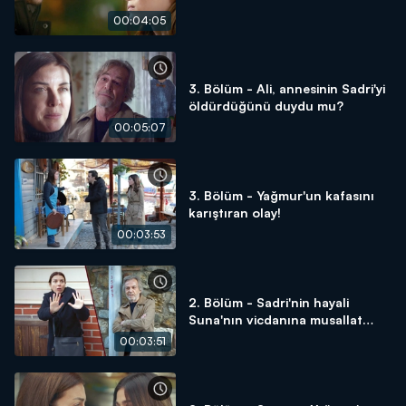
00:04:05
3. Bölüm - Ali, annesinin Sadri'yi
öldürdüğünü duydu mu?
00:05:07
3. Bölüm - Yağmur'un kafasını
karıştıran olay!
00:03:53
2. Bölüm - Sadri'nin hayali
Suna'nın vicdanına musallat
oldu!
00:03:51