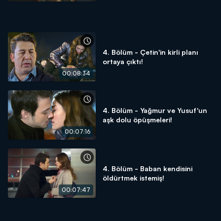
4. Bölüm - Çetin'in kirli planı
ortaya çıktı!
00:08:34
4. Bölüm - Yağmur ve Yusuf'un
aşk dolu öpüşmeleri!
00:07:16
4. Bölüm - Baban kendisini
öldürtmek istemiş!
00:07:47