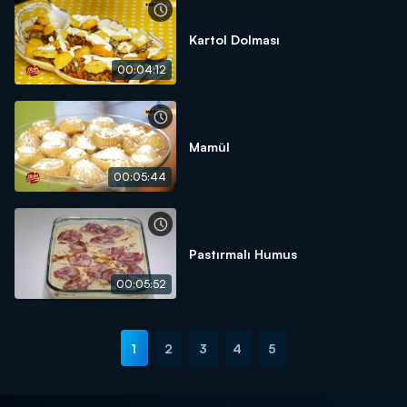
Kartol Dolması
00:04:12
Mamül
00:05:44
Pastırmalı Humus
00:05:52
1
2
3
4
5