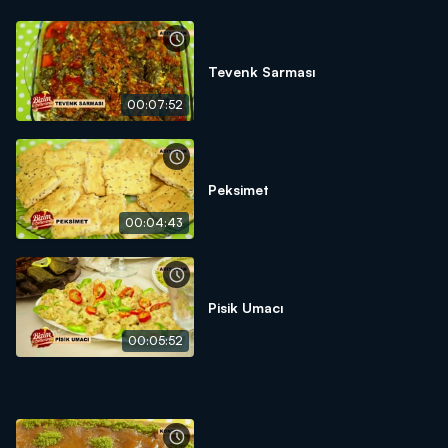
Tevenk Sarması
00:07:52
Peksimet
00:04:43
Pisik Umacı
00:05:52