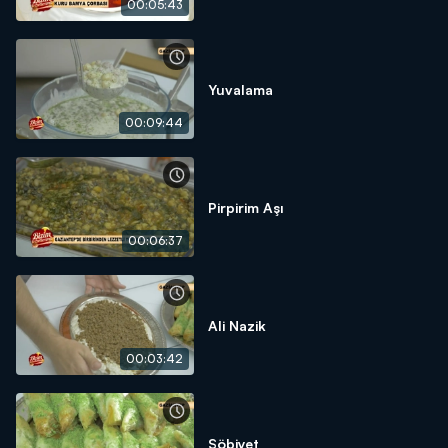
00:05:43
Yuvalama
00:09:44
Pirpirim Aşı
00:06:37
Ali Nazik
00:03:42
Şöbiyet