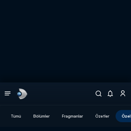
Arama
muhteşem ikili
ARAMA SONUÇLARI
Tümü
Bölümler
Fragmanlar
Özetler
Özel
DİĞER SONUÇLAR