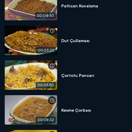
Patlıcan Kovalama
00:04:43
Dut Çullaması
00:03:23
Çortotu Pancarı
00:03:50
Kesme Çorbası
00:08:32