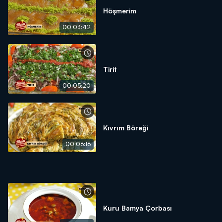
Höşmerim
00:03:42
Tirit
00:05:20
Kıvrım Böreği
00:06:16
Kuru Bamya Çorbası