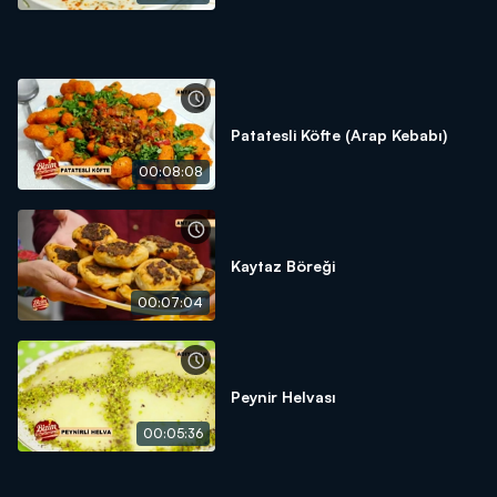
Patatesli Köfte (Arap Kebabı)
00:08:08
Kaytaz Böreği
00:07:04
Peynir Helvası
00:05:36