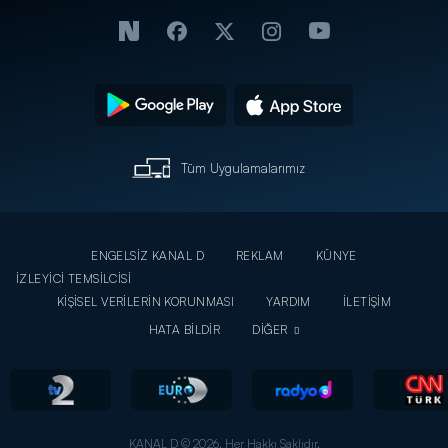
Tüm Uygulamalarımız
ENGELSİZ KANAL D
REKLAM
KÜNYE
İZLEYİCİ TEMSİLCİSİ
KİŞİSEL VERİLERİN KORUNMASI
YARDIM
İLETİŞİM
HATA BİLDİR
DİĞER
KANAL D © 2026. Her Hakkı Saklıdır.