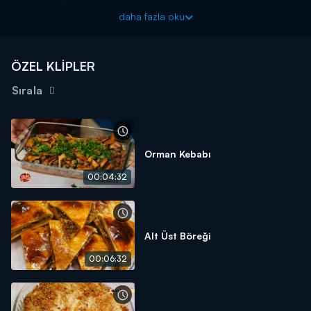
100 GRAM MARGARİN
daha fazla oku
1 ÇAY KAŞIĞI TUZ
İÇ MALZEMESİ:
ÖZEL KLİPLER
300 GR KAVURMA
Sırala
1 ÇAY BARDAĞI SIVI YAĞ
1 YEMEK KAŞIĞI MARGARİN
4 YEMEK KAŞIĞI UN
Orman Kebabı
2 TATLI KAŞIĞI PULBİBER
00:04:32
ÜZERİ İÇİN:
2 YEMEK KAŞIĞI YOĞURT
4-5 YEMEK KAŞIK SIVI YAĞ
Alt Üst Böreği
00:06:32