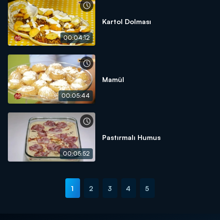
Kartol Dolması
00:04:12
Mamül
00:05:44
Pastırmalı Humus
00:05:52
1
2
3
4
5