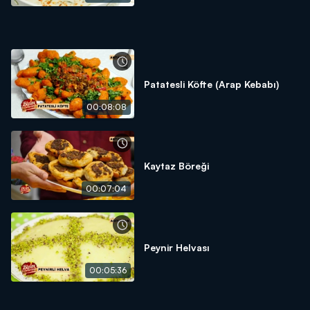
Patatesli Köfte (Arap Kebabı)
00:08:08
Kaytaz Böreği
00:07:04
Peynir Helvası
00:05:36