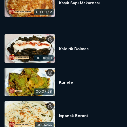
Kaşık Sapı Makarnası
750 gram süzme yoğurt
1 adet yumurta
00:08:32
1 çay bardağı sıvı yağ
Yarım tatlı kaşığı karabiber
5,5 tatlı kaşığı nane
Kaldirik Dolması
00:06:00
Künefe
00:07:28
Ispanak Borani
00:03:33