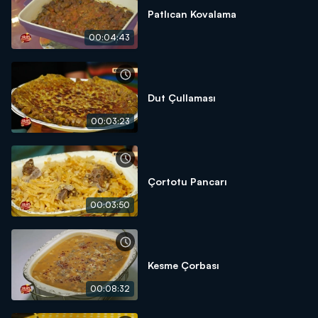
Patlıcan Kovalama
00:04:43
Dut Çullaması
00:03:23
Çortotu Pancarı
00:03:50
Kesme Çorbası
00:08:32