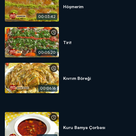
Höşmerim
00:03:42
Tirit
00:05:20
Kıvrım Böreği
00:06:16
Kuru Bamya Çorbası