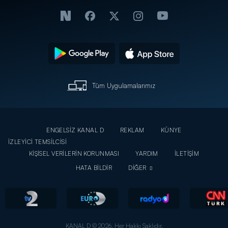
Tüm Uygulamalarımız
ENGELSİZ KANAL D
REKLAM
KÜNYE
İZLEYİCİ TEMSİLCİSİ
KİŞİSEL VERİLERİN KORUNMASI
YARDIM
İLETİŞİM
HATA BİLDİR
DİĞER
KANAL D © 2026. Her Hakkı Saklıdır.