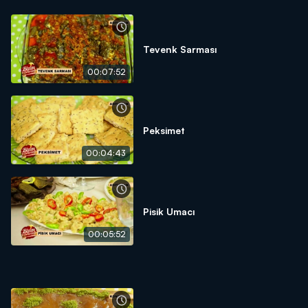
Tevenk Sarması
00:07:52
Peksimet
00:04:43
Pisik Umacı
00:05:52