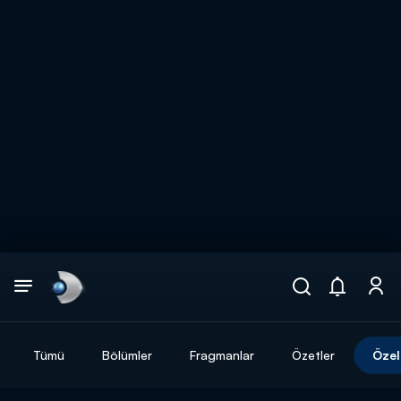
Arama
muhteşem ikili
ARAMA SONUÇLARI
Tümü
Bölümler
Fragmanlar
Özetler
Özel
DİĞER SONUÇLAR