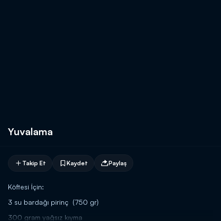
Yuvalama
Takip Et
Kaydet
Paylaş
Köftesi İçin:
3 su bardağı pirinç (750 gr)
300 gram yağsız kıyma