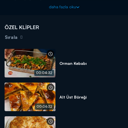
1 adet soğan
daha fazla oku
1,5 tatlı kaşığı tuz
1 tatlı kaşığı karabiber
ÖZEL KLİPLER
1 çay bardağı sıvı yağ
Sırala
haşlamak için:
4 su bardağı su
2 yemek kaşığı tuz
Orman Kebabı
İçi:
00:04:32
Yarım kg parça kuzu eti
300 gram ilikli kemik
500 gram ıslatılmış nohut
Alt Üst Böreği
6 su bardağı su
00:06:32
2 yemek kaşığı tuz
Sosu İçin: