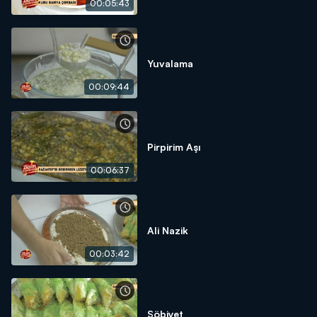
00:05:43
Yuvalama
00:09:44
Pirpirim Aşı
00:06:37
Ali Nazik
00:03:42
Şöbiyet