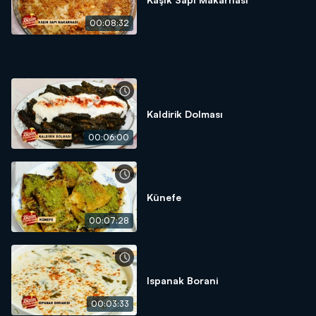
00:08:32
Kaldirik Dolması
00:06:00
Künefe
00:07:28
Ispanak Borani
00:03:33