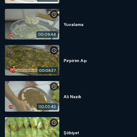
Yuvalama
00:09:44
Pirpirim Aşı
00:06:37
Ali Nazik
00:03:42
Şöbiyet