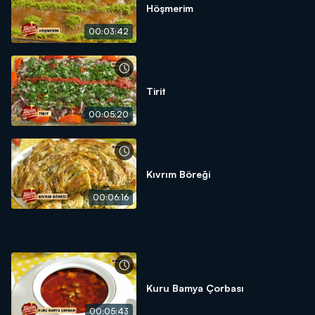
Höşmerim
00:03:42
Tirit
00:05:20
Kıvrım Böreği
00:06:16
Kuru Bamya Çorbası
00:05:43