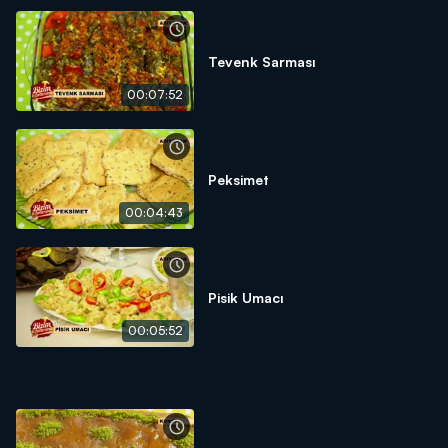
Tevenk Sarması
00:07:52
Peksimet
00:04:43
Pisik Umacı
00:05:52