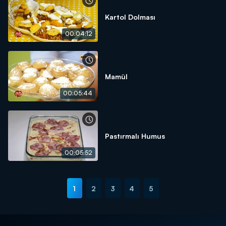
Kartol Dolması
00:04:12
Mamül
00:05:44
Pastırmalı Humus
00:05:52
1
2
3
4
5