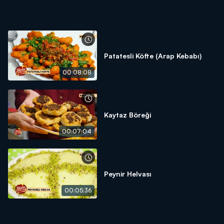
Patatesli Köfte (Arap Kebabı)
00:08:08
Kaytaz Böreği
00:07:04
Peynir Helvası
00:05:36