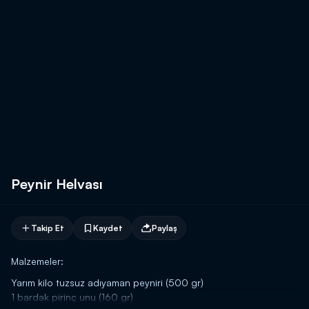
Peynir Helvası
Takip Et
Kaydet
Paylaş
Malzemeler:
Yarım kilo tuzsuz adıyaman peyniri (500 gr)
1 bardak pirinç unu (160 gr)