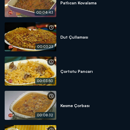
Patlıcan Kovalama
00:04:43
Dut Çullaması
00:03:23
Çortotu Pancarı
00:03:50
Kesme Çorbası
00:08:32