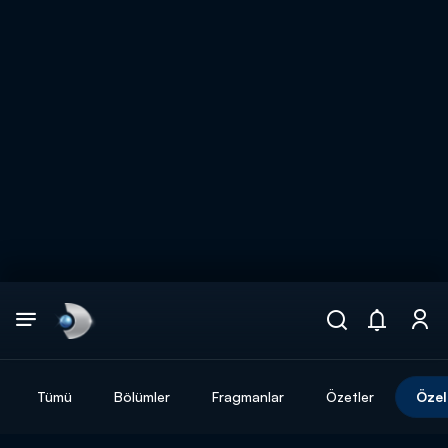
Arama
muhteşem ikili
ARAMA SONUÇLARI
Tümü
Bölümler
Fragmanlar
Özetler
Özel
DİĞER SONUÇLAR