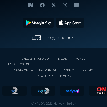
Tüm Uygulamalarımız
ENGELSİZ KANAL D
REKLAM
KÜNYE
İZLEYİCİ TEMSİLCİSİ
KİŞİSEL VERİLERİN KORUNMASI
YARDIM
İLETİŞİM
HATA BİLDİR
DİĞER
KANAL D © 2026. Her Hakkı Saklıdır.