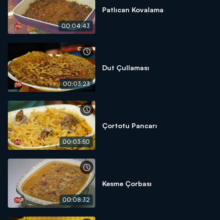
Patlıcan Kovalama
00:04:43
Dut Çullaması
00:03:23
Çortotu Pancarı
00:03:50
Kesme Çorbası
00:08:32