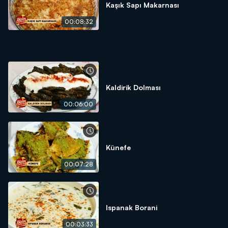
HAMURUMUZU BEZELERE AYIRIP AÇIYORUZ. AÇTIĞIMIZ
Kaşık Sapı Makarnası
HAMURUN ORTASINA KASE KOYUP KENARLARINDAN 6
PARÇAYA AYIRIP ARALARINA ERİTTİĞİMİZ KATIYAĞI KOYUP
00:08:32
TEKRAR KAPATIYORUZ. KATI YAĞ İLE YAĞLADIĞIMIZ TEPSİMİZE
İLK AÇTIĞIMIZ HAMURUMUZU KOYUP ÜSTÜNE BÜTÜN HARCI
YAYIYORUZ. DİĞER AÇTIĞIMIZ HAMURUMUZUDA ONUN ÜSTÜNE
KAPATIYORUZ. EN SON ÜZERİNE KATIYAĞIMIZI DÖKÜP
KARELEREBÖLÜP 180 DERECEDE ISINMIŞ FIRINIMIZA ATIYORUZ.
Kaldirik Dolması
00:06:00
Künefe
00:07:28
Ispanak Borani
00:03:33