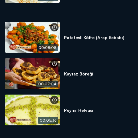
Patatesli Köfte (Arap Kebabı)
00:08:08
Kaytaz Böreği
00:07:04
Peynir Helvası
00:05:36