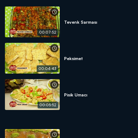
Tevenk Sarması
00:07:52
Peksimet
00:04:43
Pisik Umacı
00:05:52