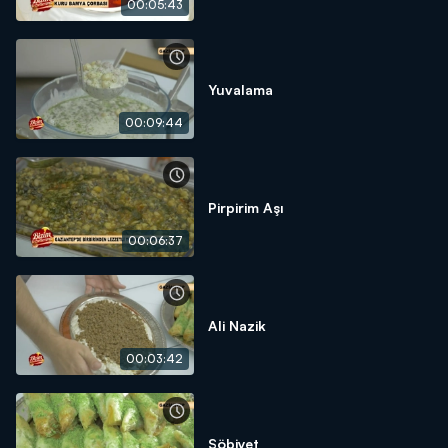
00:05:43
Yuvalama
00:09:44
Pirpirim Aşı
00:06:37
Ali Nazik
00:03:42
Şöbiyet