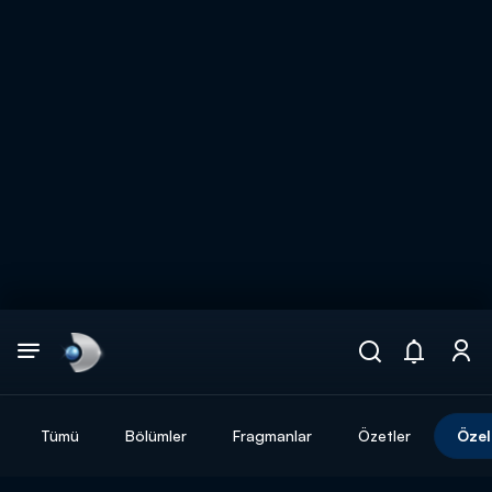
Arama
muhteşem ikili
ARAMA SONUÇLARI
Tümü
Bölümler
Fragmanlar
Özetler
Özel
DİĞER SONUÇLAR