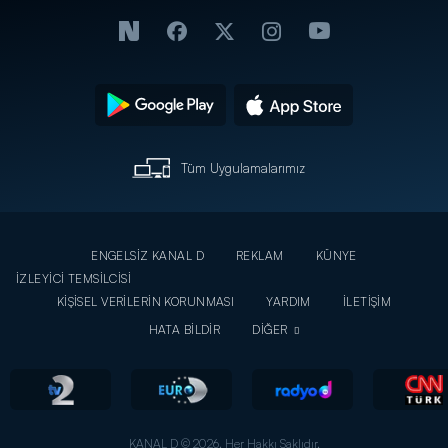
Tüm Uygulamalarımız
ENGELSİZ KANAL D
REKLAM
KÜNYE
İZLEYİCİ TEMSİLCİSİ
KİŞİSEL VERİLERİN KORUNMASI
YARDIM
İLETİŞİM
HATA BİLDİR
DİĞER
KANAL D © 2026. Her Hakkı Saklıdır.