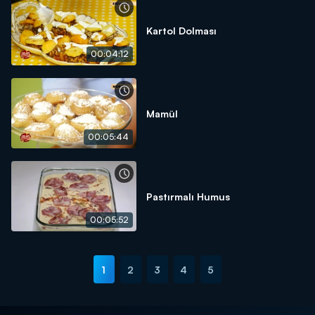
Kartol Dolması
00:04:12
Mamül
00:05:44
Pastırmalı Humus
00:05:52
1
2
3
4
5