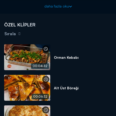
2 TANE DOMATES
daha fazla oku
2 TANE YEŞİLBİBER
2 YEMEK KAŞIĞI TEREYAĞ
ÖZEL KLİPLER
YARIM ÇAY BARDAĞI SIVI YAĞ
Sırala
4 SU BARDAĞI ILIK SU
2,5 YEMEK KAŞIĞI TUZ
ALABİLDİĞİNCE UN
Orman Kebabı
YARIM KAŞIK TEREYAĞ
00:04:32
KARABİBER
PULBİBER
YAPILIŞI ;
Alt Üst Böreği
SU, UN VE TUZU KARIŞTIRIP YOĞURUYORUZ VE DİNLENMEYE
00:06:32
BIRAKIYORUZ. TENCEREYE ALDIĞIMIZ KIYMAMIZIN İÇİNE
SOĞAN, DOMATES, KATIYAĞ VE BİBERİMİZİ EKLİYİP
KAVURUYORUZ. BU ARADA DİNLENDİRMEYE BIRAKTIĞIMIZ