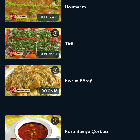
Höşmerim
00:03:42
Tirit
00:05:20
Kıvrım Böreği
00:06:16
Kuru Bamya Çorbası