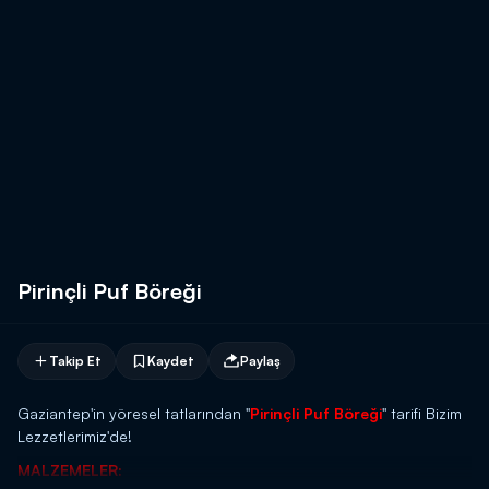
Pirinçli Puf Böreği
Takip Et
Kaydet
Paylaş
Gaziantep'in yöresel tatlarından "
Pirinçli Puf Böreği
" tarifi Bizim
Lezzetlerimiz'de!
MALZEMELER: