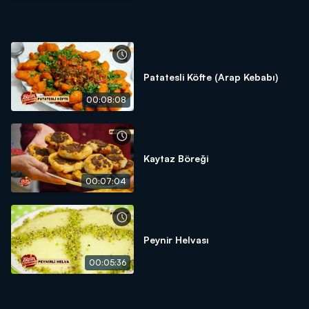
Patatesli Köfte (Arap Kebabı)
00:08:08
Kaytaz Böreği
00:07:04
Peynir Helvası
00:05:36