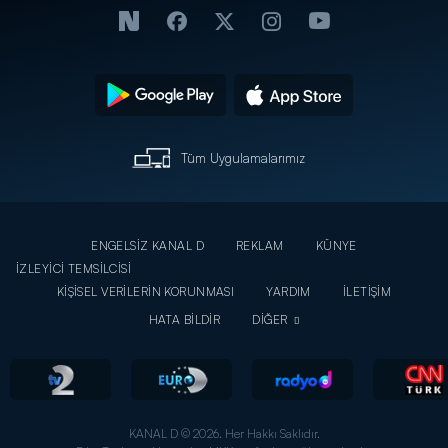
Tüm Uygulamalarımız
ENGELSİZ KANAL D
REKLAM
KÜNYE
İZLEYİCİ TEMSİLCİSİ
KİŞİSEL VERİLERİN KORUNMASI
YARDIM
İLETİŞİM
HATA BİLDİR
DİĞER
KANAL D © 2026. Her Hakkı Saklıdır.