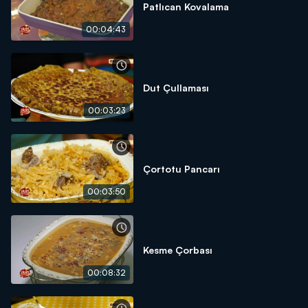
Patlıcan Kovalama
00:04:43
Dut Çullaması
00:03:23
Çortotu Pancarı
00:03:50
Kesme Çorbası
00:08:32