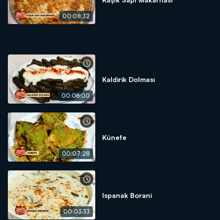
00:08:32
Kaldirik Dolması
00:06:00
Künefe
00:07:28
Ispanak Borani
00:03:33