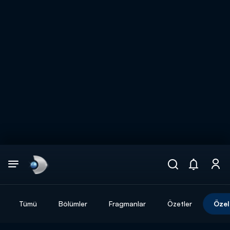
Arama
muhteşem ikili
ARAMA SONUÇLARI
Tümü
Bölümler
Fragmanlar
Özetler
Özel
DİĞER SONUÇLAR