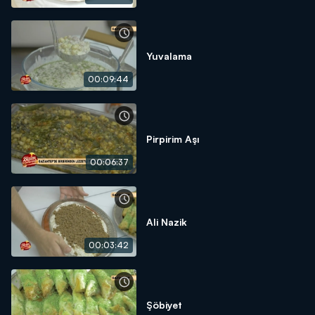
Yuvalama
00:09:44
Pirpirim Aşı
00:06:37
Ali Nazik
00:03:42
Şöbiyet