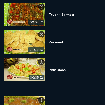
Tevenk Sarması
00:07:52
Peksimet
00:04:43
Pisik Umacı
00:05:52