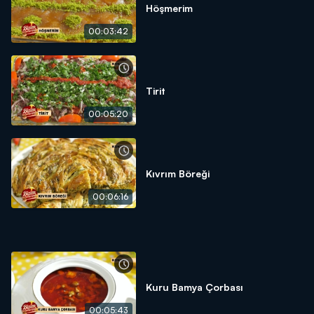
Höşmerim
00:03:42
Tirit
00:05:20
Kıvrım Böreği
00:06:16
Kuru Bamya Çorbası
00:05:43