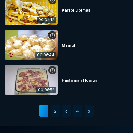
Kartol Dolması
00:04:12
Mamül
00:05:44
Pastırmalı Humus
00:05:52
1
2
3
4
5