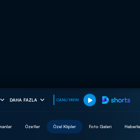
muhteşem ikili
DAHA FAZLA
CANLI YAYIN
I
manlar
Özetler
Özel Klipler
Foto Galeri
Haberle