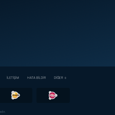
İLETİŞİM
HATA BİLDİR
DİĞER
dır.