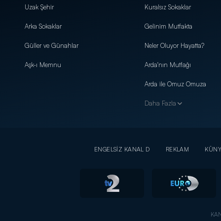
Uzak Şehir
Kuralsız Sokaklar
Arka Sokaklar
Gelinim Mutfakta
Güller ve Günahlar
Neler Oluyor Hayatta?
Aşk-ı Memnu
Arda'nın Mutfağı
Arda ile Omuz Omuza
Daha Fazla
ENGELSİZ KANAL D
REKLAM
KÜN
KAN