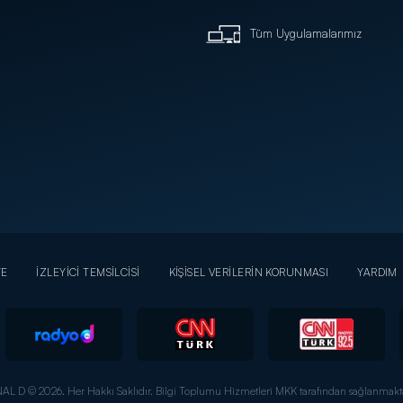
Tüm Uygulamalarımız
YE
İZLEYİCİ TEMSİLCİSİ
KİŞİSEL VERİLERİN KORUNMASI
YARDIM
AL D © 2026. Her Hakkı Saklıdır.
Bilgi Toplumu Hizmetleri MKK tarafından sağlanmakta