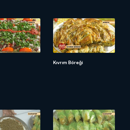
Kıvrım Böreği