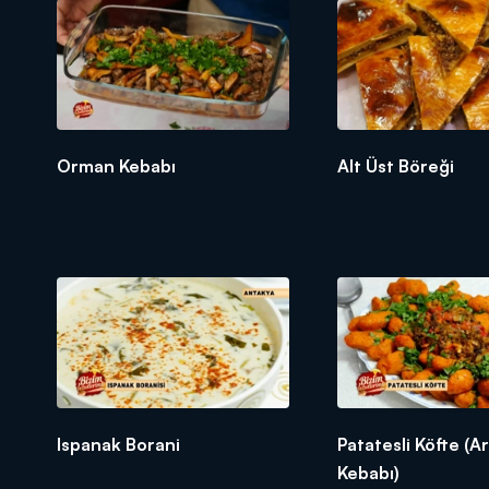
YAPILIŞI:
SİMİTLERE SU EKLEYİP BİRAZ ŞİŞME
Orman Kebabı
Alt Üst Böreği
Ispanak Borani
Patatesli Köfte (A
Kebabı)