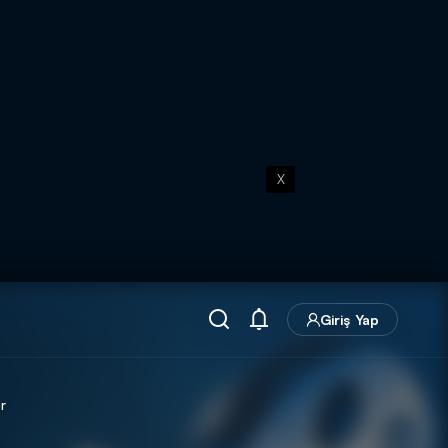
X
Giriş Yap
r