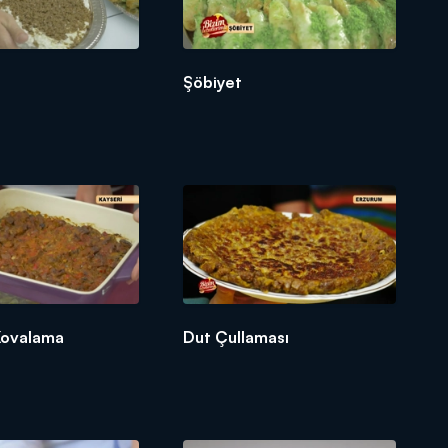
Şöbiyet
Kovalama
Dut Çullaması