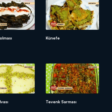
YORUZ. ŞİŞE GEÇİRİYORUZ.
Dolması
Künefe
lvası
Tevenk Sarması