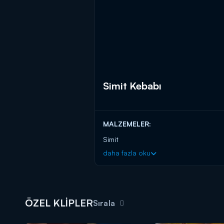
Simit Kebabı
MALZEMELER:
Simit
daha fazla oku
Su
Sarımsak
Dolmalık fıstık
ÖZEL KLİPLER
5 yemek kaşığı pul biber
Sırala
5 yemek kaşığı nane