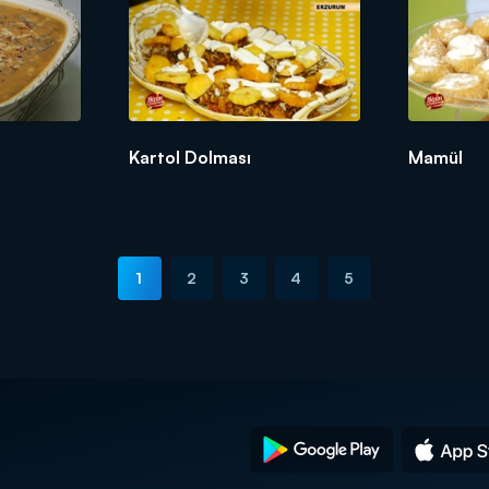
Kartol Dolması
Mamül
1
2
3
4
5