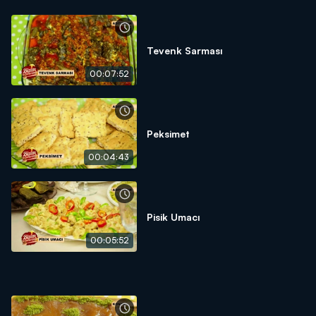
Tevenk Sarması
00:07:52
Peksimet
00:04:43
Pisik Umacı
00:05:52