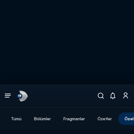
Arama
muhteşem ikili
ARAMA SONUÇLARI
Tümü
Bölümler
Fragmanlar
Özetler
Özel
DİĞER SONUÇLAR