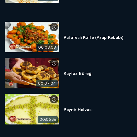
Patatesli Köfte (Arap Kebabı)
00:08:08
Kaytaz Böreği
00:07:04
Peynir Helvası
00:05:36