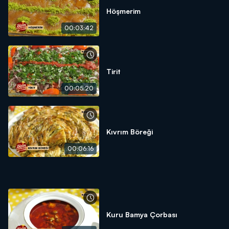
Höşmerim
00:03:42
Tirit
00:05:20
Kıvrım Böreği
00:06:16
Kuru Bamya Çorbası