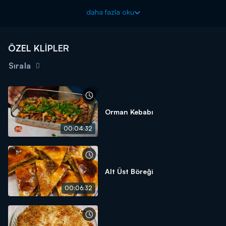
1 KG İNCE BULGUR
daha fazla oku
1 YUMURTA
3 DOMATES
ÖZEL KLİPLER
BİRER ADET KIRMIZI VE YEŞİLBİBER
Sırala
MAYDANOZ
2 ADET KIRMIZI SOĞAN
1 YEMEK KAŞIĞI ACI BİBER SALÇASI
Orman Kebabı
MARGARİN VE SIVI YAĞ
00:04:32
TUZ, TOZ KIRMIZIBİBER
Alt Üst Böreği
00:06:32