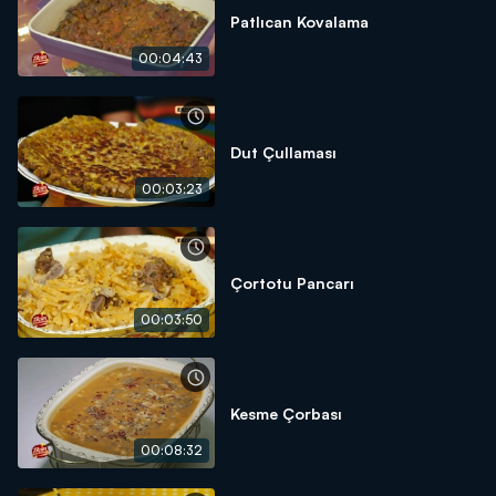
Patlıcan Kovalama
00:04:43
Dut Çullaması
00:03:23
Çortotu Pancarı
00:03:50
Kesme Çorbası
00:08:32