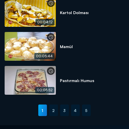
Kartol Dolması
00:04:12
Mamül
00:05:44
Pastırmalı Humus
00:05:52
1
2
3
4
5