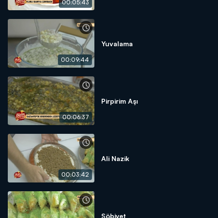
00:05:43
Yuvalama
00:09:44
Pirpirim Aşı
00:06:37
Ali Nazik
00:03:42
Şöbiyet