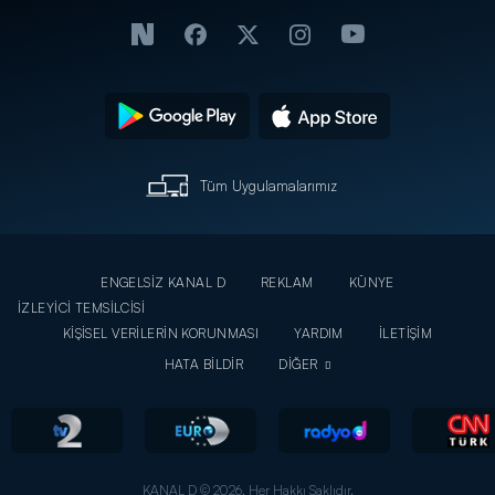
Tüm Uygulamalarımız
ENGELSİZ KANAL D
REKLAM
KÜNYE
İZLEYİCİ TEMSİLCİSİ
KİŞİSEL VERİLERİN KORUNMASI
YARDIM
İLETİŞİM
HATA BİLDİR
DİĞER
KANAL D © 2026. Her Hakkı Saklıdır.