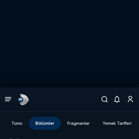
Arama
muhteşem ikili
ARAMA SONUÇLARI
Tümü
Bölümler
Fragmanlar
Yemek Tarifleri
DİĞER SONUÇLAR