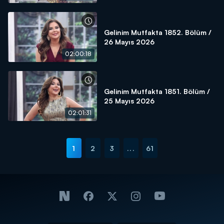
Gelinim Mutfakta 1852. Bölüm /
26 Mayıs 2026
02:00:18
Gelinim Mutfakta 1851. Bölüm /
25 Mayıs 2026
02:01:31
1
2
3
...
61