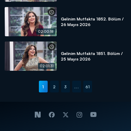
Gelinim Mutfakta 1852. Bölüm /
26 Mayıs 2026
02:00:18
Gelinim Mutfakta 1851. Bölüm /
25 Mayıs 2026
02:01:31
1
2
3
...
61