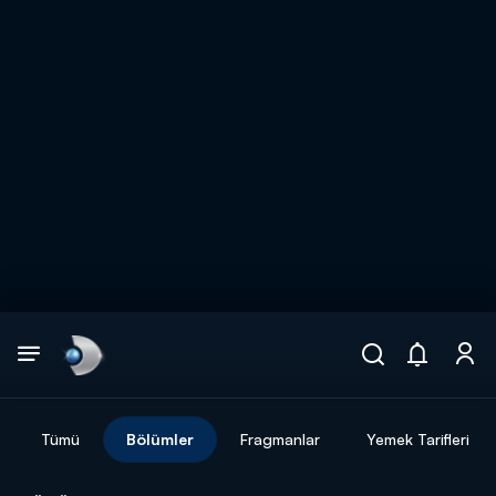
Arama
muhteşem ikili
ARAMA SONUÇLARI
Tümü
Bölümler
Fragmanlar
Yemek Tarifleri
DİĞER SONUÇLAR