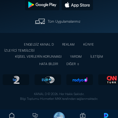
Tüm Uygulamalarımız
ENGELSİZ KANAL D
REKLAM
KÜNYE
İZLEYİCİ TEMSİLCİSİ
KİŞİSEL VERİLERİN KORUNMASI
YARDIM
İLETİŞİM
HATA BİLDİR
DİĞER
KANAL D © 2026. Her Hakkı Saklıdır.
Bilgi Toplumu Hizmetleri MKK tarafından sağlanmaktadır.
CANLI