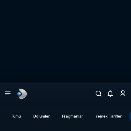
Arama
muhteşem ikili
ARAMA SONUÇLARI
Tümü
Bölümler
Fragmanlar
Yemek Tarifleri
DİĞER SONUÇLAR