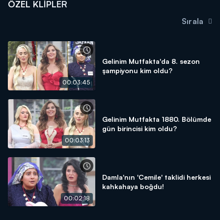
ÖZEL KLIPLER
Sırala
Gelinim Mutfakta'da 8. sezon
şampiyonu kim oldu?
00:03:45
Gelinim Mutfakta 1880. Bölümde
gün birincisi kim oldu?
00:03:13
Damla'nın 'Cemile' taklidi herkesi
kahkahaya boğdu!
00:02:18