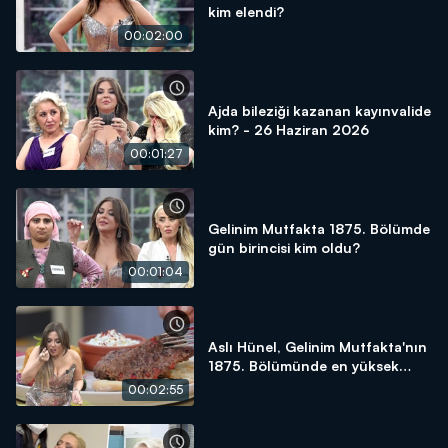
kim elendi?
00:02:00
Ajda bileziği kazanan kayınvalide
kim? - 26 Haziran 2026
00:01:27
Gelinim Mutfakta 1875. Bölümde
gün birincisi kim oldu?
00:01:04
Aslı Hünel, Gelinim Mutfakta'nın
1875. Bölümünde en yüksek
puanı kime verdi?
00:02:55