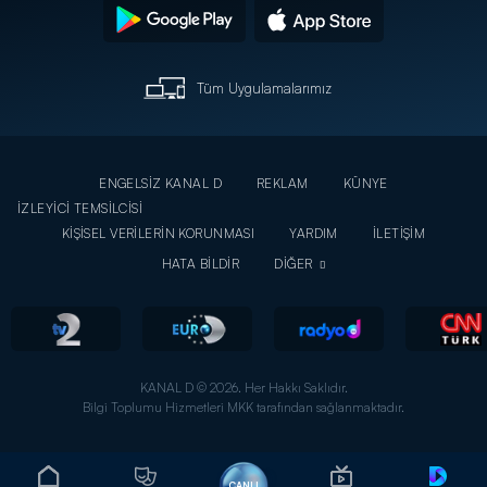
Tüm Uygulamalarımız
ENGELSİZ KANAL D
REKLAM
KÜNYE
İZLEYİCİ TEMSİLCİSİ
KİŞİSEL VERİLERİN KORUNMASI
YARDIM
İLETİŞİM
HATA BİLDİR
DİĞER
KANAL D © 2026. Her Hakkı Saklıdır.
Bilgi Toplumu Hizmetleri MKK tarafından sağlanmaktadır.
CANLI