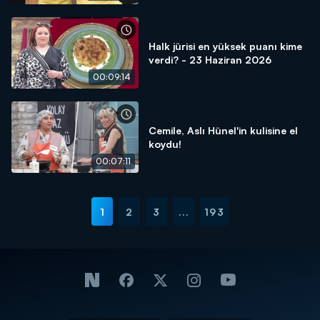
Halk jürisi en yüksek puanı kime
verdi? - 23 Haziran 2026
00:09:14
Cemile, Aslı Hünel'in kulisine el
koydu!
00:07:11
1
2
3
...
193