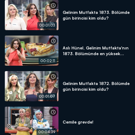
Gelinim Mutfakta 1873. Bölümde
gün birincisi kim oldu?
00:01:03
Aslı Hünel, Gelinim Mutfakta'nın
1873. Bölümünde en yüksek
puanı kime verdi?
00:02:11
Gelinim Mutfakta 1872. Bölümde
gün birincisi kim oldu?
00:01:07
Cemile grevde!
00:04:39