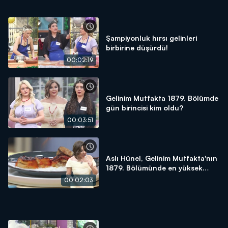
Şampiyonluk hırsı gelinleri
birbirine düşürdü!
00:02:19
Gelinim Mutfakta 1879. Bölümde
gün birincisi kim oldu?
00:03:51
Aslı Hünel, Gelinim Mutfakta'nın
1879. Bölümünde en yüksek
puanı kime verdi?
00:02:03