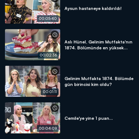
Aysun hastaneye kaldırıldı!
00:05:40
Aslı Hünel, Gelinim Mutfakta'nın
1874. Bölümünde en yüksek
puanı kime verdi?
00:02:36
Gelinim Mutfakta 1874. Bölümde
gün birincisi kim oldu?
00:01:11
Cemile'ye yine 1 puan...
00:04:09