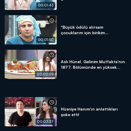
00:01:43
"Büyük ödülü alırsam
çocuklarım için birikim
yapacağım!"
00:01:50
Aslı Hünel, Gelinim Mutfakta'nın
1877. Bölümünde en yüksek
puanı kime verdi?
00:02:09
Hüsniye Hanım'ın anlattıkları
şoke etti!
00:07:37