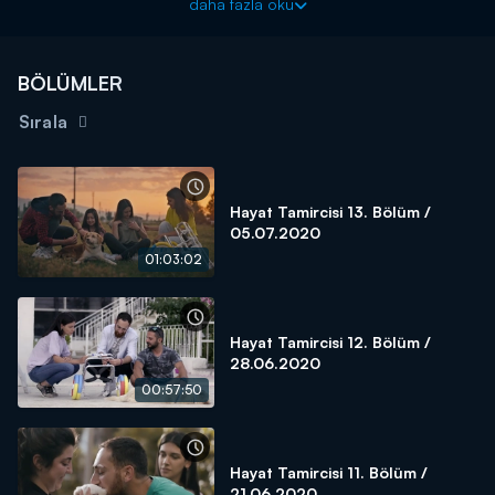
daha fazla oku
tatbikatı da yine bu bölümde ekrana gelecek.
Hayat Tamircisi, yeni bölümüyle pazar 14.30’da Kanal D’de!
BÖLÜMLER
Sırala
Hayat Tamircisi 13. Bölüm /
05.07.2020
01:03:02
Hayat Tamircisi 12. Bölüm /
28.06.2020
00:57:50
Hayat Tamircisi 11. Bölüm /
21.06.2020