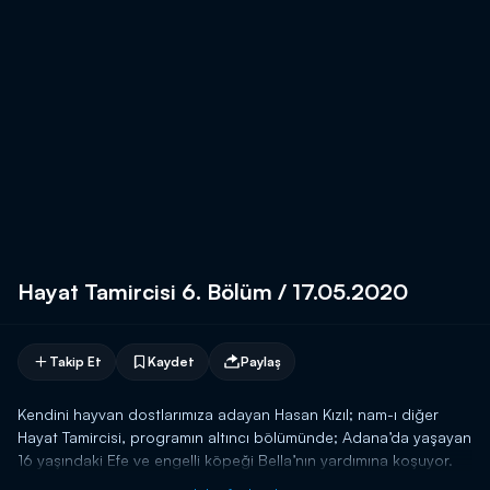
Hayat Tamircisi 6. Bölüm / 17.05.2020
Takip Et
Kaydet
Paylaş
Kendini hayvan dostlarımıza adayan Hasan Kızıl; nam-ı diğer
Hayat Tamircisi, programın altıncı bölümünde; Adana’da yaşayan
16 yaşındaki Efe ve engelli köpeği Bella’nın yardımına koşuyor.
Ayrıca Adana AFAD ekipleri ile birlikte hayat kurtaran bir deprem