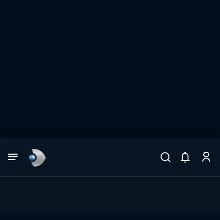
Arama
muhteşem ikili
ARAMA SONUÇLARI
DİĞER SONUÇLAR