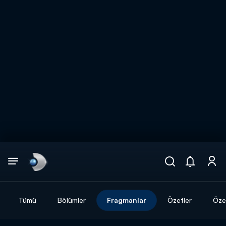
Arama
muhteşem ikili
ARAMA SONUÇLARI
Tümü
Bölümler
Fragmanlar
Özetler
Özel
DİĞER SONUÇLAR