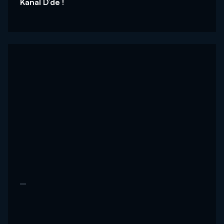
Kanal D’de !
...