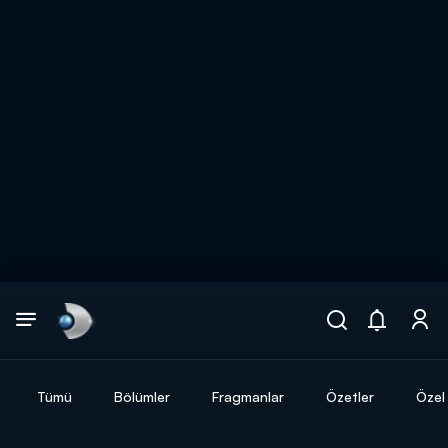
Arama
muhteşem ikili
ARAMA SONUÇLARI
Tümü
Bölümler
Fragmanlar
Özetler
Özel 
DİĞER SONUÇLAR