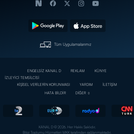
Tüm Uygulamalarımız
ENGELSİZ KANAL D
REKLAM
KÜNYE
İZLEYİCİ TEMSİLCİSİ
KİŞİSEL VERİLERİN KORUNMASI
YARDIM
İLETİŞİM
HATA BİLDİR
DİĞER
KANAL D © 2026. Her Hakkı Saklıdır.
Bilgi Toplumu Hizmetleri MKK tarafından sağlanmaktadır.