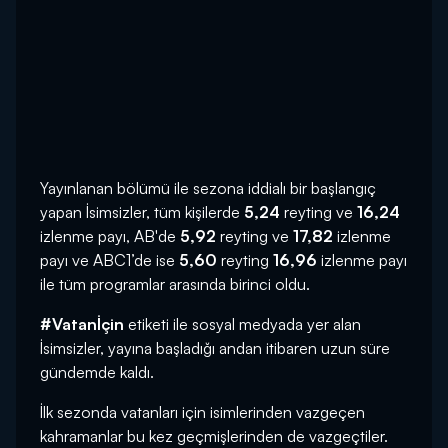
Yayınlanan bölümü ile sezona iddialı bir başlangıç
yapan İsimsizler, tüm kişilerde
5,24
reyting ve
16,24
izlenme payı, AB'de
5,92
reyting ve
17,82
izlenme
payı ve ABC1’de ise
5,60
reyting
16,96
izlenme payı
ile tüm programlar arasında birinci oldu.
#Vatanİçin
etiketi ile sosyal medyada yer alan
İsimsizler, yayına başladığı andan itibaren uzun süre
gündemde kaldı.
İlk sezonda vatanları için isimlerinden vazgeçen
kahramanlar bu kez geçmişlerinden de vazgeçtiler.