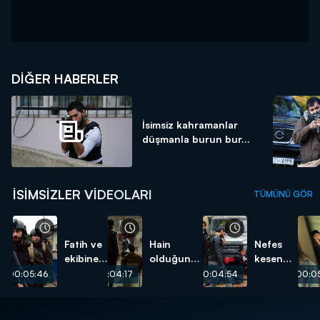
DIĞER HABERLER
İsimsiz kahramanlar
düşmanla burun bur...
İSIMSIZLER VIDEOLARI
TÜMÜNÜ GÖR
Fatih ve
Hain
Nefes
ekibine
olduğunu
kesen
hain
biliyordum!
çatışma!
00:05:46
00:04:17
00:04:54
00:05
pusu!