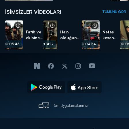
İSIMSIZLER VIDEOLARI
TÜMÜNÜ GÖR
Fatih ve
Hain
Nefes
ekibine
olduğunu
kesen
hain
biliyordum!
çatışma!
00:05:46
00:04:17
00:04:54
00:05
pusu!
Tüm Uygulamalarımız