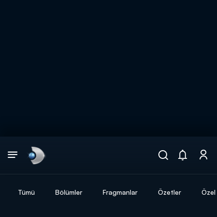
Arama
muhteşem ikili
ARAMA SONUÇLARI
Tümü
Bölümler
Fragmanlar
Özetler
Özel 
DİĞER SONUÇLAR