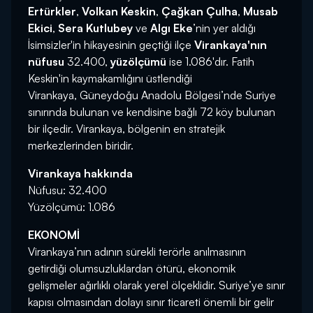
Ertürkler
,
Volkan Keskin
,
Çağkan Çulha
,
Musab
Ekici
,
Sera Kutlubey
ve
Algı Eke
’nin yer aldığı
İsimsizler'in hikayesinin geçtiği ilçe
Virankaya'nın
nüfusu
32.400,
yüzölçümü
ise 1.086'dır. Fatih
Keskin'in kaymakamlığını üstlendiği
Virankaya, Güneydoğu Anadolu Bölgesi’nde Suriye
sınırında bulunan ve kendisine bağlı 72 köy bulunan
bir ilçedir. Virankaya, bölgenin en stratejik
merkezlerinden biridir.
Virankaya hakkında
Nüfusu: 32.400
Yüzölçümü: 1.086
EKONOMİ
Virankaya’nın adının sürekli terörle anılmasının
getirdiği olumsuzluklardan ötürü, ekonomik
gelişmeler ağırlıklı olarak yerel ölçeklidir. Suriye’ye sınır
kapısı olmasından dolayı sınır ticareti önemli bir gelir