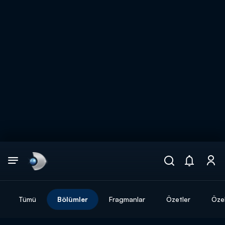
Arama
muhteşem ikili
ARAMA SONUÇLARI
Tümü
Bölümler
Fragmanlar
Özetler
Özel
DİĞER SONUÇLAR