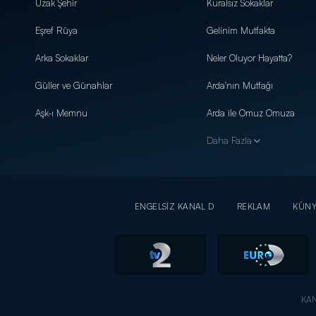
Uzak Şehir
Kuralsız Sokaklar
Eşref Rüya
Gelinim Mutfakta
Arka Sokaklar
Neler Oluyor Hayatta?
Güller ve Günahlar
Arda'nın Mutfağı
Aşk-ı Memnu
Arda ile Omuz Omuza
Daha Fazla
ENGELSİZ KANAL D
REKLAM
KÜN
KAN