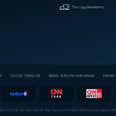
Tüm Uygulamalarımız
YE
İZLEYİCİ TEMSİLCİSİ
KİŞİSEL VERİLERİN KORUNMASI
YARDIM
AL D © 2026. Her Hakkı Saklıdır.
Bilgi Toplumu Hizmetleri MKK tarafından sağlanmakta