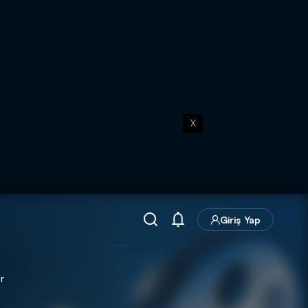
X
Giriş Yap
r