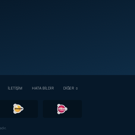
İLETİŞİM
HATA BİLDİR
DİĞER
dır.