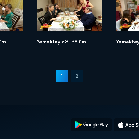
lüm
Yemekteyiz 8. Bölüm
Yemektey
1
2