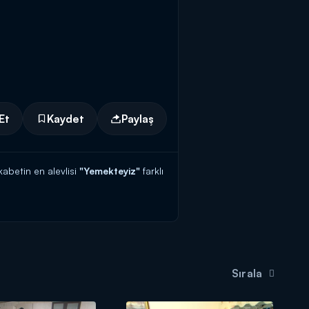
Et
Kaydet
Paylaş
kabetin en alevlisi
"Yemekteyiz"
farklı
Sırala