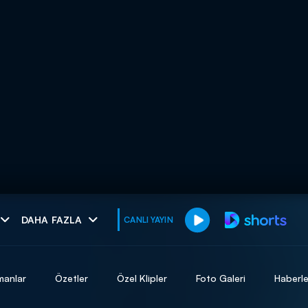
muhteşem ikili
DAHA FAZLA
CANLI YAYIN
I
manlar
Özetler
Özel Klipler
Foto Galeri
Haberle