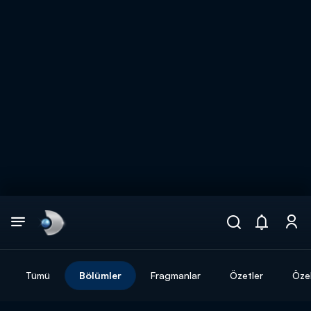
Arama
muhteşem ikili
ARAMA SONUÇLARI
Tümü
Bölümler
Fragmanlar
Özetler
Özel
DİĞER SONUÇLAR