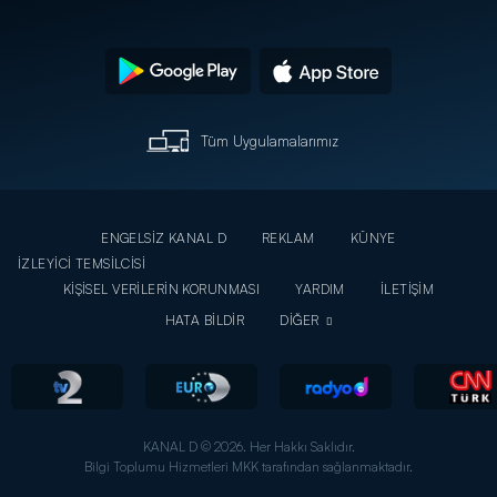
Tüm Uygulamalarımız
ENGELSİZ KANAL D
REKLAM
KÜNYE
İZLEYİCİ TEMSİLCİSİ
KİŞİSEL VERİLERİN KORUNMASI
YARDIM
İLETİŞİM
HATA BİLDİR
DİĞER
KANAL D © 2026. Her Hakkı Saklıdır.
Bilgi Toplumu Hizmetleri MKK tarafından sağlanmaktadır.